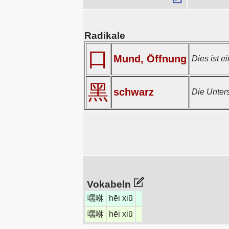
Radikale
口
Mund, Öffnung
Dies ist e
黑
schwarz
Die Unter
Vokabeln
嘿咻
hēi xiū
嘿咻
hēi xiū