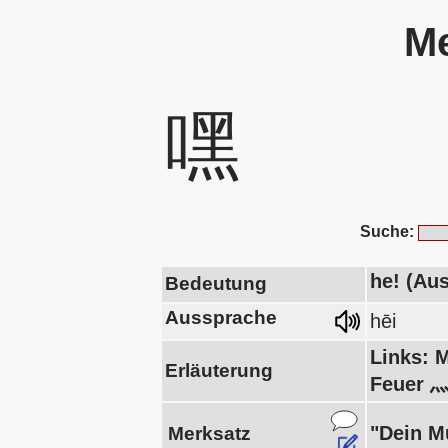
Me
嘿
Suche:
he! (Au
Bedeutung
Aussprache
hēi
Links: 
Erläuterung
Feuer 灬
"Dein Mu
Merksatz