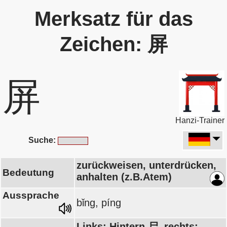
Merksatz für das
Zeichen: 屏
屏
Hanzi-Trainer
Suche:
zurückweisen, unterdrücken,
Bedeutung
anhalten (z.B.Atem)
Aussprache
bǐng, píng
Links: Hintern 尸, rechts: