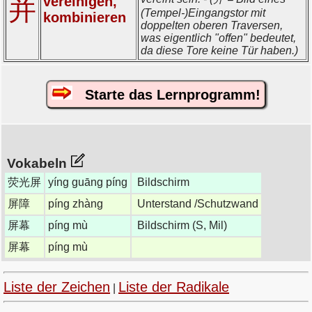
vereinigen,
并
(Tempel-)Eingangstor mit
kombinieren
doppelten oberen Traversen,
was eigentlich "offen" bedeutet,
da diese Tore keine Tür haben.)
Starte das Lernprogramm!
Vokabeln
荧光屏
yíng guāng píng
Bildschirm
屏障
píng zhàng
Unterstand /Schutzwand
屏幕
píng mù
Bildschirm (S, Mil)
屏幕
píng mù
Liste der Zeichen
Liste der Radikale
|