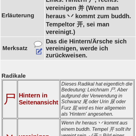
vereinigen 并 (Wenn man
Erläuterung
heraus 丷 kommt zum buddh.
Tempeltor 开, sei man
vereinigt.)
Das die Hintern/Ärsche sich
Merksatz
vereinigen, werde ich
zurückweisen.
Radikale
Dieses Radikal hat eigentlich die
Bedeutung: Leichnam 尸. Aber
Hintern in
尸
aufgrund der Verwendung in
Seitenansicht
Schwanz 尾 oder Urin 尿 oder
Furz 屁 wird es hier allgemein
als 'Hintern' angesehen.
Wenn ihr heraus 丷 kommt aus
einem buddh. Tempel 开 sollt ihr
vereint sein. - (开 = Bild eines