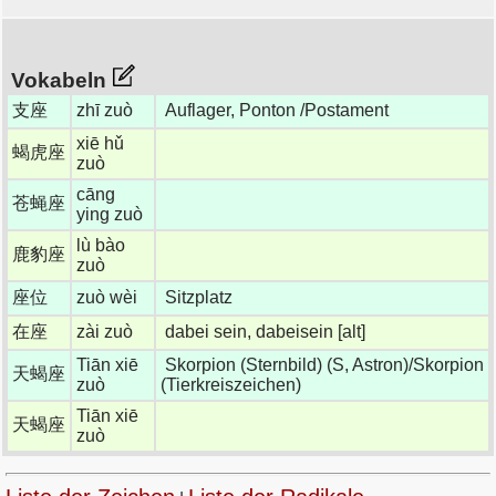
Vokabeln
支座
zhī zuò
Auflager, Ponton /Postament
xiē hǔ
蝎虎座
zuò
cāng
苍蝇座
ying zuò
lù bào
鹿豹座
zuò
座位
zuò wèi
Sitzplatz
在座
zài zuò
dabei sein, dabeisein [alt]
Tiān xiē
Skorpion (Sternbild) (S, Astron)/Skorpion
天蝎座
zuò
(Tierkreiszeichen)
Tiān xiē
天蝎座
zuò