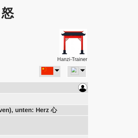
: 怒
Hanzi-Trainer
en), unten: Herz 心