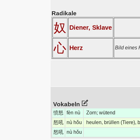
Radikale
奴
Diener, Sklave
心
Herz
Bild eines 
Vokabeln
愤怒
fèn nù
Zorn; wütend
怒吼
nù hǒu
heulen, brüllen (Tiere), b
怒吼
nù hǒu