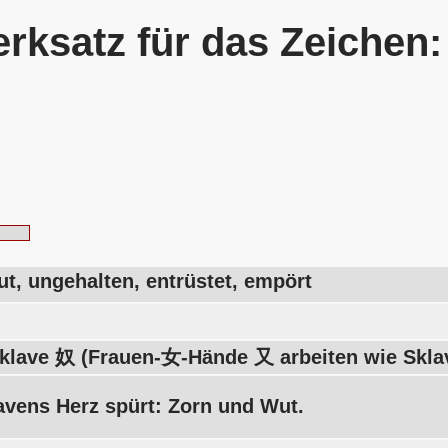
rksatz für das Zeichen
t, ungehalten, entrüstet, empört
klave 奴 (Frauen-女-Hände 又 arbeiten wie Sklav
avens Herz spürt: Zorn und Wut.