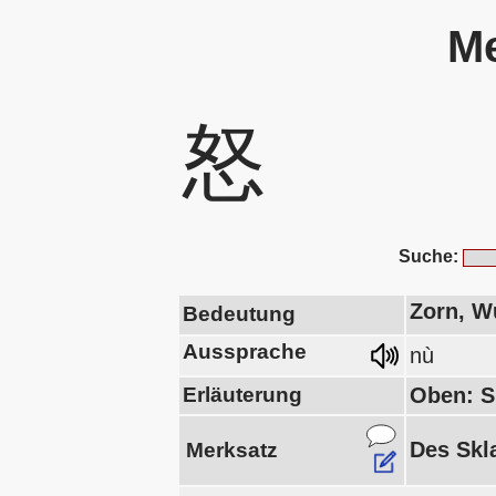
Me
怒
Suche:
Zorn, Wu
Bedeutung
Aussprache
nù
Erläuterung
Oben: S
Des Skl
Merksatz