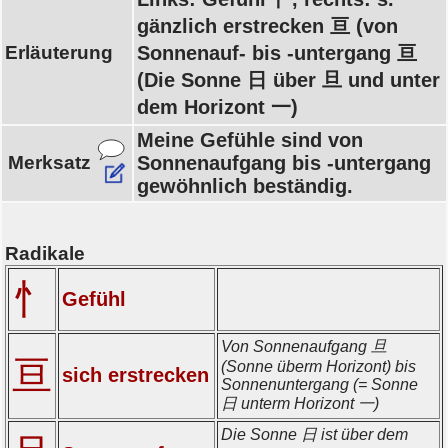
gänzlich erstrecken 亘 (von
Erläuterung
Sonnenauf- bis -untergang 亘
(Die Sonne 日 über 旦 und unter
dem Horizont 一)
Meine Gefühle sind von
Merksatz
Sonnenaufgang bis -untergang
gewöhnlich beständig.
Radikale
忄
Gefühl
Von Sonnenaufgang 旦
亘
(Sonne überm Horizont) bis
sich erstrecken
Sonnenuntergang (= Sonne
日 unterm Horizont 一)
Die Sonne 日 ist über dem