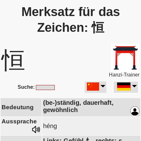
Merksatz für das
Zeichen: 恒
恒
Hanzi-Trainer
Suche:
(be-)ständig, dauerhaft,
Bedeutung
gewöhnlich
Aussprache
héng
Links: Gefühl 忄, rechts: s.