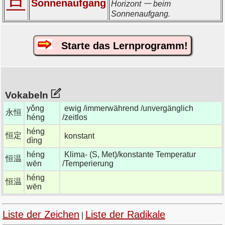
旦
Sonnenaufgang
Horizont 一 beim
Sonnenaufgang.
Starte das Lernprogramm!
Vokabeln
yǒng
ewig /immerwährend /unvergänglich
永恒
héng
/zeitlos
héng
恒定
konstant
dìng
héng
Klima- (S, Met)/konstante Temperatur
恒温
wēn
/Temperierung
héng
恒温
wēn
Liste der Zeichen
Liste der Radikale
|