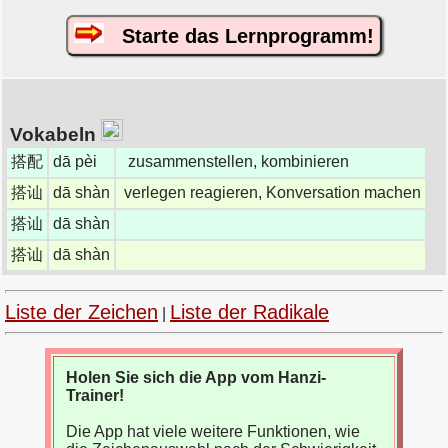
Starte das Lernprogramm!
Vokabeln
搭配
dā pèi
zusammenstellen, kombinieren
搭讪
dā shàn
verlegen reagieren, Konversation machen
搭讪
dā shàn
搭讪
dā shàn
Liste der Zeichen
Liste der Radikale
|
Holen Sie sich die App vom Hanzi-
Trainer!
Die App hat viele weitere Funktionen, wie