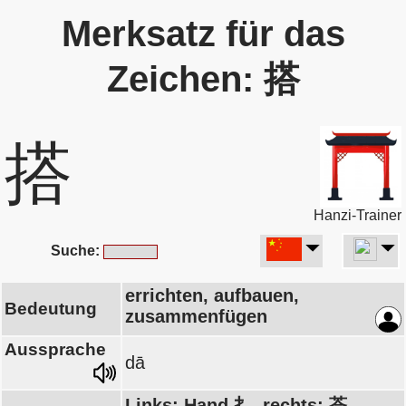
Merksatz für das
Zeichen: 搭
搭
Hanzi-Trainer
Suche:
errichten, aufbauen,
Bedeutung
zusammenfügen
Aussprache
dā
Links: Hand 扌, rechts: 荅