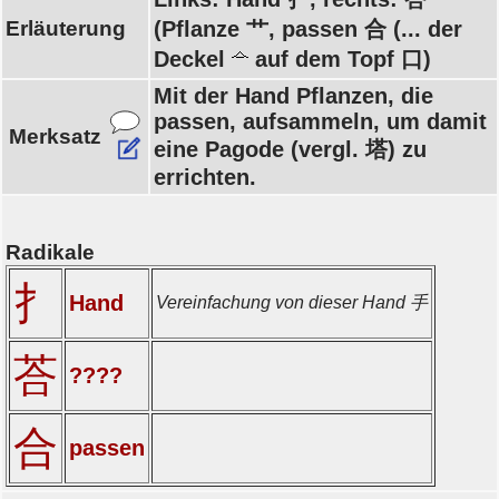
Erläuterung
(Pflanze 艹, passen 合 (... der
Deckel
auf dem Topf 口)
Mit der Hand Pflanzen, die
passen, aufsammeln, um damit
Merksatz
eine Pagode (vergl. 塔) zu
errichten.
Radikale
扌
Hand
Vereinfachung von dieser Hand 手
荅
????
合
passen