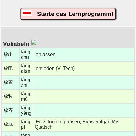
Starte das Lernprogramm!
Vokabeln
fàng
放出
ablassen
chū
fàng
放电
entladen (V, Tech)
diàn
fàng
放置
zhì
fàng
放牧
mù
fàng
放养
yǎng
fàng
Furz, furzen, pupsen, Pups, vulgär: Mist,
放屁
pì
Quatsch
fàng