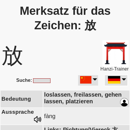
Merksatz für das
Zeichen: 放
放
Hanzi-Trainer
Suche:
loslassen, freilassen, gehen
Bedeutung
lassen, platzieren
Aussprache
fàng
Links: Richtung/Viereck 方,