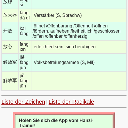
放肆
sì
fàng
放大器
Verstärker (S, Sprachw)
dà qì
öffnet /Offenbarung /Offenheit /öffnen
kāi
开放
/fördern, aufheben /freiheitlich /geschlossen
fàng
/offen /offenbar /offenherzig
fàng
放心
erleichtert sein, sich beruhigen
xīn
jiě
解放军
fàng
Volksbefreiungsarmee (S, Mil)
jūn
jiě
解放军
fàng
jūn
Liste der Zeichen
Liste der Radikale
|
Holen Sie sich die App vom Hanzi-
Trainer!