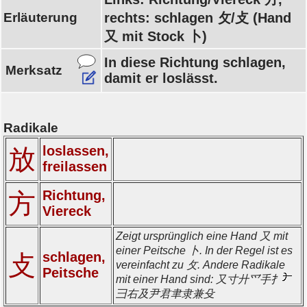
Erläuterung
rechts: schlagen 攵/攴 (Hand
又 mit Stock 卜)
In diese Richtung schlagen,
Merksatz
damit er loslässt.
Radikale
loslassen,
放
freilassen
Richtung,
方
Viereck
Zeigt ursprünglich eine Hand 又 mit
einer Peitsche 卜. In der Regel ist es
schlagen,
攴
vereinfacht zu 攵. Andere Radikale
Peitsche
mit einer Hand sind: 又寸廾爫手扌
彐右及尹君聿隶兼殳