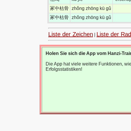
冢中枯骨
zhǒng zhōng kū gǔ
冢中枯骨
zhǒng zhōng kū gǔ
Liste der Zeichen
Liste der Rad
|
Holen Sie sich die App vom Hanzi-Trai
Die App hat viele weitere Funktionen, 
Erfolgsstatistiken!