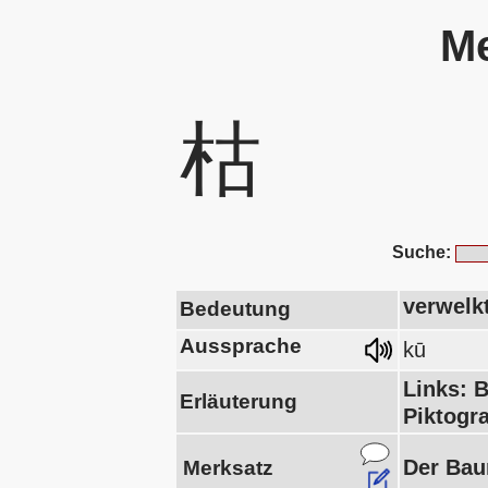
Me
枯
Suche:
verwelk
Bedeutung
Aussprache
kū
Links: 
Erläuterung
Piktogr
Der Baum
Merksatz