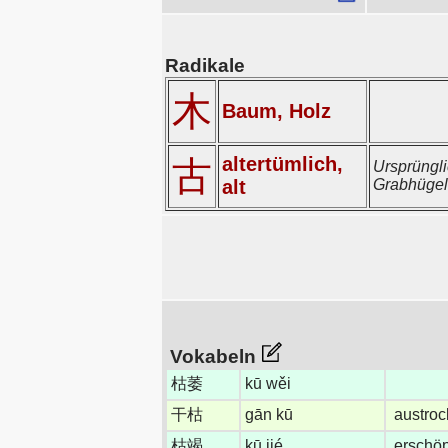
Radikale
木
Baum, Holz
altertümlich,
古
Ursprüngli
alt
Grabhügel
Vokabeln
枯萎
kū wěi
干枯
gān kū
austro
枯竭
kū jié
erschöp