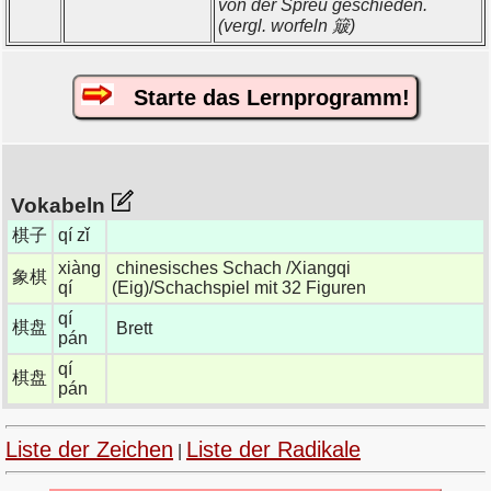
von der Spreu geschieden.
(vergl. worfeln 簸)
Starte das Lernprogramm!
Vokabeln
棋子
qí zǐ
xiàng
chinesisches Schach /Xiangqi
象棋
qí
(Eig)/Schachspiel mit 32 Figuren
qí
棋盘
Brett
pán
qí
棋盘
pán
Liste der Zeichen
Liste der Radikale
|