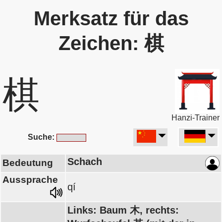
Merksatz für das
Zeichen: 棋
棋
Hanzi-Trainer
Suche:
Schach
Bedeutung
Aussprache
qí
Links: Baum 木, rechts: