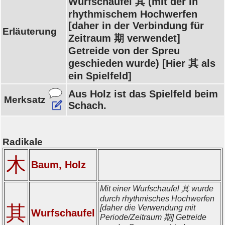
Wurfschaufel 其 (mit der in
rhythmischem Hochwerfen
[daher in der Verbindung für
Erläuterung
Zeitraum 期 verwendet]
Getreide von der Spreu
geschieden wurde) [Hier 其 als
ein Spielfeld]
Aus Holz ist das Spielfeld beim
Merksatz
Schach.
Radikale
木
Baum, Holz
Mit einer Wurfschaufel 其 wurde
durch rhythmisches Hochwerfen
其
[daher die Verwendung mit
Wurfschaufel
Periode/Zeitraum 期] Getreide