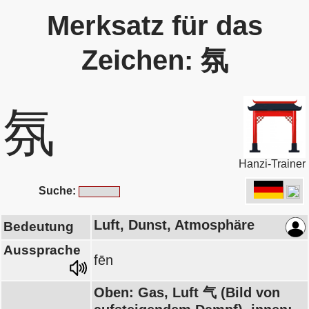
Merksatz für das
Zeichen: 氛
氛
Hanzi-Trainer
Suche:
Luft, Dunst, Atmosphäre
Bedeutung
Aussprache
fēn
Oben: Gas, Luft 气 (Bild von