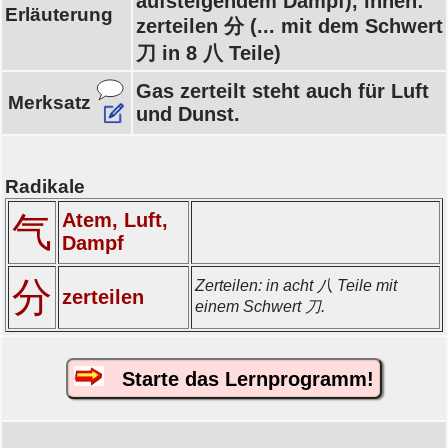
aufsteigendem Dampf), innen:
Erläuterung
zerteilen 分 (... mit dem Schwert
刀 in 8 八 Teile)
Gas zerteilt steht auch für Luft
Merksatz
und Dunst.
Radikale
Atem, Luft,
气
Dampf
分
Zerteilen: in acht 八 Teile mit
zerteilen
einem Schwert 刀.
Starte das Lernprogramm!