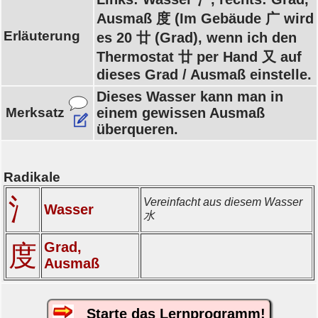
Ausmaß 度 (Im Gebäude 广 wird
Erläuterung
es 20 廿 (Grad), wenn ich den
Thermostat 廿 per Hand 又 auf
dieses Grad / Ausmaß einstelle.
Dieses Wasser kann man in
Merksatz
einem gewissen Ausmaß
überqueren.
Radikale
氵
Vereinfacht aus diesem Wasser
Wasser
水
Grad,
度
Ausmaß
Starte das Lernprogramm!