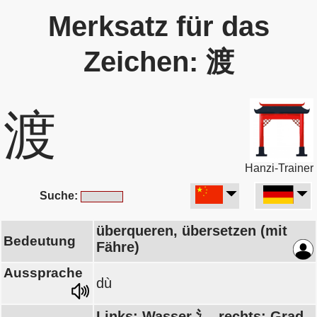
Merksatz für das
Zeichen: 渡
渡
Hanzi-Trainer
Suche:
überqueren, übersetzen (mit
Bedeutung
Fähre)
Aussprache
dù
Links: Wasser 氵, rechts: Grad,