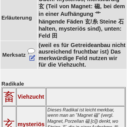
玄 (Teil von Magnet: 磁, bei dem
in einer Aufhängung 艹
Erläuterung
hängende Fäden 玄/糸 Steine 石
halten, mysteriös sind), unten:
Feld 田
(weil es für Getreideanbau nicht
ausreichend fruchtbar ist) Das
Merksatz
merkwürdige Feld nutzen wir
für die Viehzucht.
Radikale
畜
Viehzucht
Dieses Radikal ist leicht merkbar,
wenn man an "Magnet 磁" (vergl.
玄
Magnet, Porzellan 磁 [cí]) denkt, wo
mysteriös