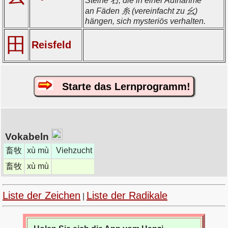
Steine 石, die in einer Aufnahme 艹
an Fäden 糸 (vereinfacht zu 幺)
hängen, sich mysteriös verhalten.
田
Reisfeld
Starte das Lernprogramm!
Vokabeln
畜牧
xù mù
Viehzucht
畜牧
xù mù
Liste der Zeichen
Liste der Radikale
|