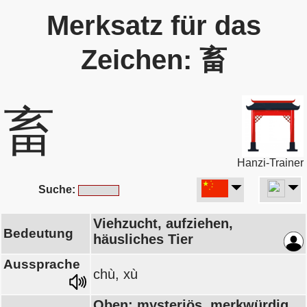
Merksatz für das
Zeichen: 畜
畜
Hanzi-Trainer
Suche:
Viehzucht, aufziehen,
Bedeutung
häusliches Tier
Aussprache
chù, xù
Oben: mysteriös, merkwürdig