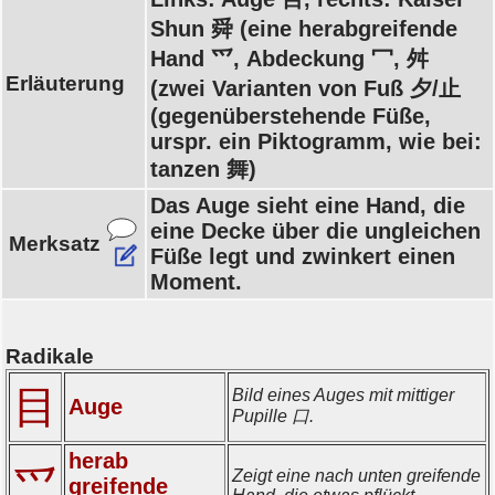
Shun 舜 (eine herabgreifende
Hand 爫, Abdeckung 冖, 舛
Erläuterung
(zwei Varianten von Fuß 夕/止
(gegenüberstehende Füße,
urspr. ein Piktogramm, wie bei:
tanzen 舞)
Das Auge sieht eine Hand, die
eine Decke über die ungleichen
Merksatz
Füße legt und zwinkert einen
Moment.
Radikale
目
Bild eines Auges mit mittiger
Auge
Pupille 口.
herab
爫
Zeigt eine nach unten greifende
greifende