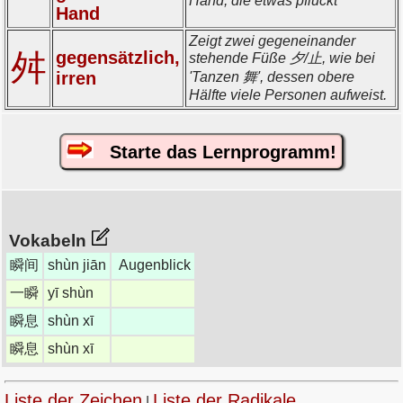
Hand, die etwas pflückt
Hand
Zeigt zwei gegeneinander
舛
gegensätzlich,
stehende Füße 夕/止, wie bei
irren
'Tanzen 舞', dessen obere
Hälfte viele Personen aufweist.
Starte das Lernprogramm!
Vokabeln
瞬间
shùn jiān
Augenblick
一瞬
yī shùn
瞬息
shùn xī
瞬息
shùn xī
Liste der Zeichen
Liste der Radikale
|