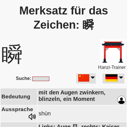
Merksatz für das
Zeichen: 瞬
瞬
Hanzi-Trainer
Suche:
mit den Augen zwinkern,
Bedeutung
blinzeln, ein Moment
Aussprache
shùn
Links: Auge 目, rechts: Kaiser