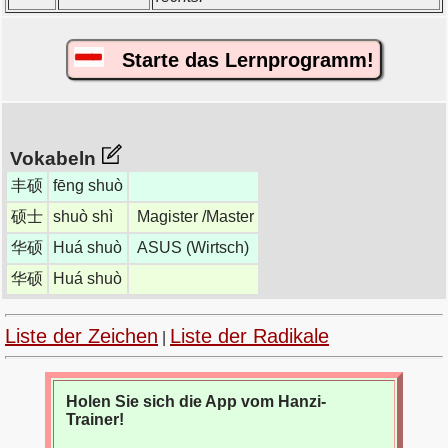
Starte das Lernprogramm!
Vokabeln
丰硕
fēng shuò
硕士
shuò shì
Magister /Master
华硕
Huá shuò
ASUS (Wirtsch)
华硕
Huá shuò
Liste der Zeichen
Liste der Radikale
|
Holen Sie sich die App vom Hanzi-
Trainer!