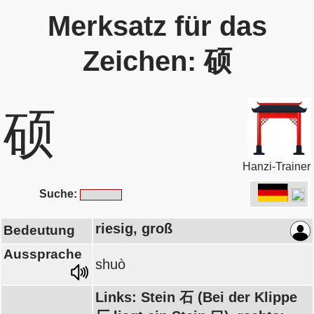
Merksatz für das
Zeichen: 硕
硕
Hanzi-Trainer
Suche:
riesig, groß
Bedeutung
Aussprache
shuò
Links: Stein 石 (Bei der Klippe