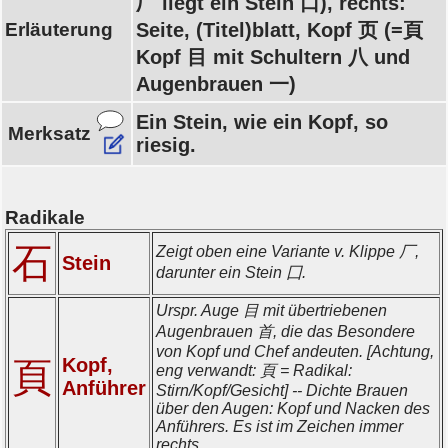
厂 liegt ein Stein 口), rechts:
Erläuterung
Seite, (Titel)blatt, Kopf 页 (=頁
Kopf 目 mit Schultern 八 und
Augenbrauen 一)
Ein Stein, wie ein Kopf, so
Merksatz
riesig.
Radikale
石
Zeigt oben eine Variante v. Klippe 厂,
Stein
darunter ein Stein 囗.
Urspr. Auge 目 mit übertriebenen
Augenbrauen 首, die das Besondere
von Kopf und Chef andeuten. [Achtung,
Kopf,
頁
eng verwandt: 頁 = Radikal:
Anführer
Stirn/Kopf/Gesicht] -- Dichte Brauen
über den Augen: Kopf und Nacken des
Anführers. Es ist im Zeichen immer
rechts.