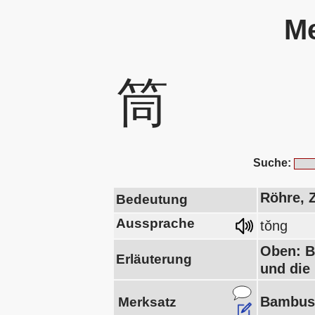
Me
筒
Suche:
Röhre, 
Bedeutung
Aussprache
tǒng
Oben: B
Erläuterung
und die 
Bambus 
Merksatz