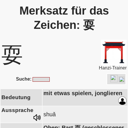
Merksatz für das
Zeichen: 耍
耍
Hanzi-Trainer
Suche:
mit etwas spielen, jonglieren
Bedeutung
Aussprache
shuǎ
Oben: Bart 而 (geschlossener