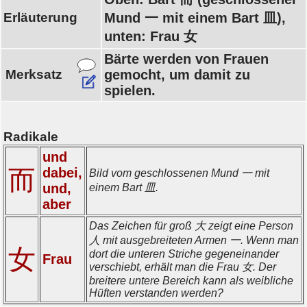
Erläuterung
Mund 一 mit einem Bart 皿),
unten: Frau 女
Bärte werden von Frauen
Merksatz
gemocht, um damit zu
spielen.
Radikale
und
而
dabei,
Bild vom geschlossenen Mund 一 mit
und,
einem Bart 皿.
aber
Das Zeichen für groß 大 zeigt eine Person
人 mit ausgebreiteten Armen 一. Wenn man
女
dort die unteren Striche gegeneinander
Frau
verschiebt, erhält man die Frau 女. Der
breitere untere Bereich kann als weibliche
Hüften verstanden werden?