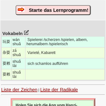
Starte das Lernprogramm!
Vokabeln
wán
Spielerei /scherzen /spielen, albern,
玩耍
shuǎ
herumalbern /spielerisch
zá
杂耍
Varieté, Kabarett
shuǎ
shuǎ
耍赖
sich schamlos aufführen
lài
shuǎ
耍赖
lài
Liste der Zeichen
Liste der Radikale
|
Holen Sie sich die App vom Hanzi-