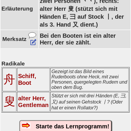
zwei Personen 丶丶), rechts:
Erläuterung
alter Herr 叟 (stützt sich mit
Händen E, 彐 auf Stock 丨, der
als 3. Hand 又 dient.)
Bei den Booten ist ein alter
Merksatz
Herr, der sie zählt.
Radikale
Gezeigt ist das Bild eines
舟
Schiff,
Ruderboots ohne Heck, mit zwei
Boot
Personen, quergelegten Rudern und
oben dem Bug.
Stützt er sich mit drei Händen (E, 彐,
叟
alter Herr,
又) auf seinen Gehstock 丨? (Oder
Gentleman
hat er einen Rollator?)
Starte das Lernprogramm!