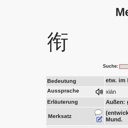
Me
衔
Suche:
etw. im 
Bedeutung
Aussprache
xián
Erläuterung
Außen: 
(entwic
Merksatz
Mund.