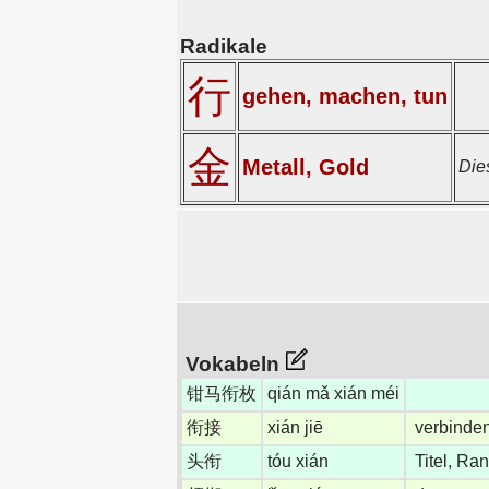
Radikale
行
gehen, machen, tun
金
Metall, Gold
Die
Vokabeln
钳马衔枚
qián mǎ xián méi
衔接
xián jiē
verbinde
头衔
tóu xián
Titel, Ra