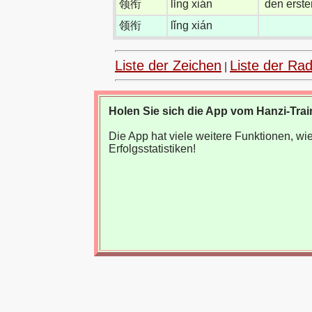
领衔
lǐng xián
den erste
领衔
lǐng xián
Liste der Zeichen
Liste der Rad
|
Holen Sie sich die App vom Hanzi-Trai
Die App hat viele weitere Funktionen, 
Erfolgsstatistiken!