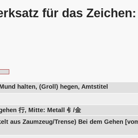
rksatz für das Zeichen
Mund halten, (Groll) hegen, Amtstitel
gehen 行, Mitte: Metall 钅/金
kelt aus Zaumzeug/Trense) Bei dem Gehen [vom 