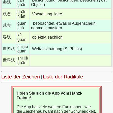
cān
Besichtigung, besichtigen, besuchen ( Ort,
参观
guān
Objekt )
guān
观念
Vorstellung, Idee
niàn
guān
beobachten, etwas in Augenschein
观察
chá
nehmen, mustern
kè
客观
objektiv, sachlich
guān
shì jiè
世界观
Weltanschauung (S, Philos)
guān
shì jiè
世界观
guān
Liste der Zeichen
Liste der Radikale
|
Holen Sie sich die App vom Hanzi-
Trainer!
Die App hat viele weitere Funktionen, wie
die Zeichenauswahl nach der Schwierigkeit,