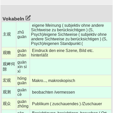
Vokabeln
eigene Meinung ( subjektiv ohne andere
Sichtweise zu berücksichtigen ) (S,
zhǔ
主观
Psych)/eigene Sichtweise ( subjektiv ohne
guān
andere Sichtweise zu berücksichtigen ) (S,
Psych)/eigenen Standpunkt (
guān
Eindruck den eine Szene, Bild etc.
观瞻
zhān
hinterläßt
guān
观衅伺
xìn sì
隙
xì
hóng
宏观
Makro..., makroskopisch
guān
guān
观测
beobachten /vermessen
cè
guān
观众
Publikum ( zuschauendes ) /Zuschauer
zhòng