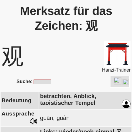
Merksatz für das
Zeichen: 观
观
Hanzi-Trainer
Suche:
betrachten, Anblick,
Bedeutung
taoistischer Tempel
Aussprache
guān, guàn
Links: wieder/noch einmal 又