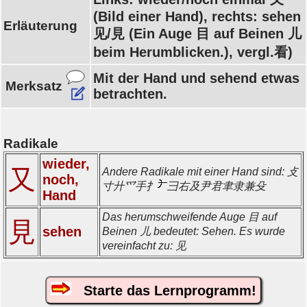
(Bild einer Hand), rechts: sehen
Erläuterung
见/見 (Ein Auge 目 auf Beinen 儿
beim Herumblicken.), vergl.看)
Mit der Hand und sehend etwas
Merksatz
betrachten.
Radikale
wieder,
又
Andere Radikale mit einer Hand sind: 攴
noch,
寸廾爫手扌
彐右及尹君聿隶兼殳
Hand
Das herumschweifende Auge 目 auf
見
sehen
Beinen 儿 bedeutet: Sehen. Es wurde
vereinfacht zu: 见
Starte das Lernprogramm!