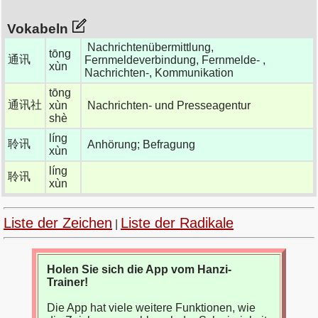
Vokabeln
Nachrichtenübermittlung,
tōng
通讯
Fernmeldeverbindung, Fernmelde- ,
xùn
Nachrichten-, Kommunikation
tōng
通讯社
xùn
Nachrichten- und Presseagentur
shè
líng
聆讯
Anhörung; Befragung
xùn
líng
聆讯
xùn
Liste der Zeichen
Liste der Radikale
|
Holen Sie sich die App vom Hanzi-
Trainer!
Die App hat viele weitere Funktionen, wie