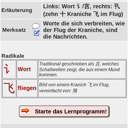
Links: Wort 讠/言, rechts: 卂
Erläuterung
(zehn 十 Kraniche 飞 im Flug)
Worte die sich verbreiten, wie
Merksatz
der Flug der Kraniche, sind
die Nachrichten.
Radikale
Traditional geschrieben als 言, welches
讠
Wort
Schallwellen zeigt, die aus einem Mund
kommen.
飞
Bild von einem Kranich 飞 im Flug,
fliegen
vereinfacht von: 飛
Starte das Lernprogramm!