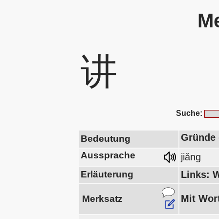
Me
讲
Suche:
Gründe d
Bedeutung
Aussprache
jiǎng
Erläuterung
Links: 
Mit Wort
Merksatz