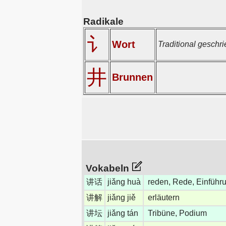
Radikale
讠
Wort
Traditional geschr
井
Brunnen
Vokabeln
讲话
jiǎng huà
reden, Rede, Einführ
讲解
jiǎng jiě
erläutern
讲坛
jiǎng tán
Tribüne, Podium