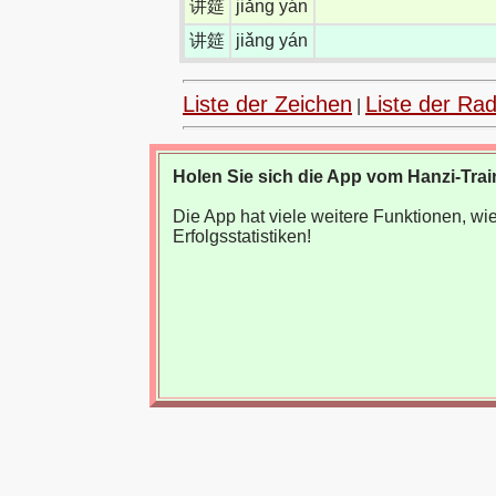
讲筵
jiǎng yán
讲筵
jiǎng yán
Liste der Zeichen
Liste der Rad
|
Holen Sie sich die App vom Hanzi-Trai
Die App hat viele weitere Funktionen, 
Erfolgsstatistiken!