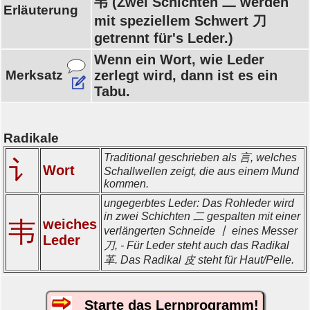
韦 (Zwei Schichten 二 werden
Erläuterung
mit speziellem Schwert 刀
getrennt für's Leder.)
Wenn ein Wort, wie Leder
Merksatz
zerlegt wird, dann ist es ein
Tabu.
Radikale
Traditional geschrieben als 言, welches
讠
Wort
Schallwellen zeigt, die aus einem Mund
kommen.
ungegerbtes Leder: Das Rohleder wird
in zwei Schichten 二 gespalten mit einer
韦
weiches
verlängerten Schneide 丨 eines Messer
Leder
刀, - Für Leder steht auch das Radikal
革. Das Radikal 皮 steht für Haut/Pelle.
Starte das Lernprogramm!