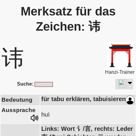
Merksatz für das
Zeichen: 讳
讳
Hanzi-Trainer
Suche:
für tabu erklären, tabuisieren
Bedeutung
Aussprache
huì
Links: Wort 讠/言, rechts: Leder