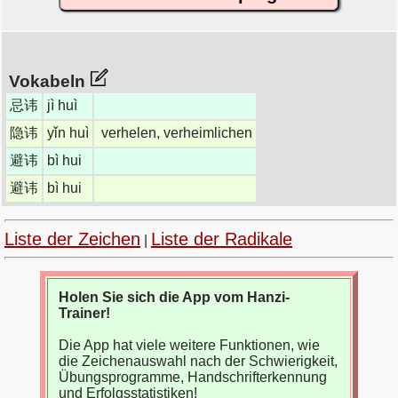
Vokabeln
忌讳
jì huì
隐讳
yǐn huì
verhelen, verheimlichen
避讳
bì hui
避讳
bì hui
Liste der Zeichen
Liste der Radikale
|
Holen Sie sich die App vom Hanzi-
Trainer!
Die App hat viele weitere Funktionen, wie
die Zeichenauswahl nach der Schwierigkeit,
Übungsprogramme, Handschrifterkennung
und Erfolgsstatistiken!