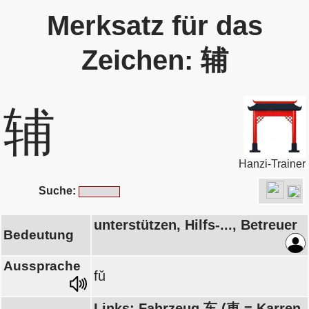
Merksatz für das
Zeichen: 辅
辅
Hanzi-Trainer
Suche:
unterstützen, Hilfs-..., Betreuer
Bedeutung
Aussprache
fǔ
Links: Fahrzeug 车 (車 = Karren