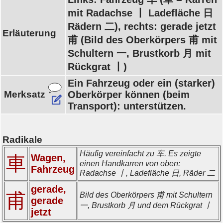
mit Radachse 丨 Ladefläche 日
Rädern 二), rechts: gerade jetzt
Erläuterung
甫 (Bild des Oberkörpers 甫 mit
Schultern 一, Brustkorb 月 mit
Rückgrat 丨)
Ein Fahrzeug oder ein (starker)
Merksatz
Oberkörper können (beim
Transport): unterstützen.
Radikale
Häufig vereinfacht zu 车. Es zeigte
車
Wagen,
einen Handkarren von oben:
Fahrzeug
Radachse 丨, Ladefläche 日, Räder 二
gerade,
甫
Bild des Oberkörpers 甫 mit Schultern
gerade
一, Brustkorb 月 und dem Rückgrat 丨
jetzt