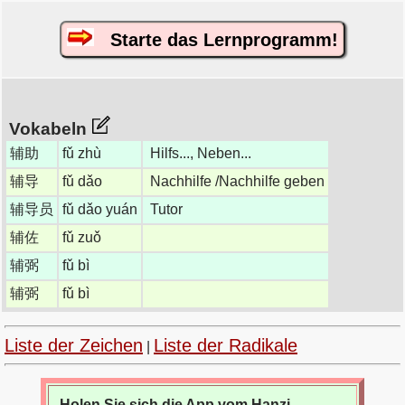
Starte das Lernprogramm!
Vokabeln
辅助
fǔ zhù
Hilfs..., Neben...
辅导
fǔ dǎo
Nachhilfe /Nachhilfe geben
辅导员
fǔ dǎo yuán
Tutor
辅佐
fǔ zuǒ
辅弼
fǔ bì
辅弼
fǔ bì
Liste der Zeichen
Liste der Radikale
|
Holen Sie sich die App vom Hanzi-