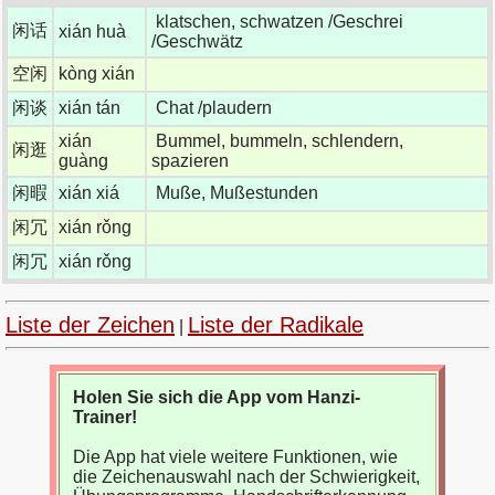
klatschen, schwatzen /Geschrei
闲话
xián huà
/Geschwätz
空闲
kòng xián
闲谈
xián tán
Chat /plaudern
xián
Bummel, bummeln, schlendern,
闲逛
guàng
spazieren
闲暇
xián xiá
Muße, Mußestunden
闲冗
xián rǒng
闲冗
xián rǒng
Liste der Zeichen
Liste der Radikale
|
Holen Sie sich die App vom Hanzi-
Trainer!
Die App hat viele weitere Funktionen, wie
die Zeichenauswahl nach der Schwierigkeit,