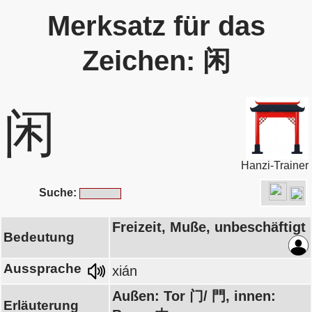
Merksatz für das
Zeichen: 闲
闲
Hanzi-Trainer
Suche:
Freizeit, Muße, unbeschäftigt
Bedeutung
Aussprache
xián
Außen: Tor 门/ 門, innen:
Erläuterung