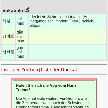
Vokabeln
der letzte Schrei, es ist total in (Adj,
shí
时髦
vulg)/modisch, modern ( neu ), schick,
máo
elegant
gǎn
赶时髦
shí
máo
gǎn
赶时髦
shí
máo
Liste der Zeichen
Liste der Radikale
|
Holen Sie sich die App vom Hanzi-
Trainer!
Die App hat viele weitere Funktionen, wie
die Zeichenauswahl nach der Schwierigkeit,
Übungsprogramme, Handschrifterkennung