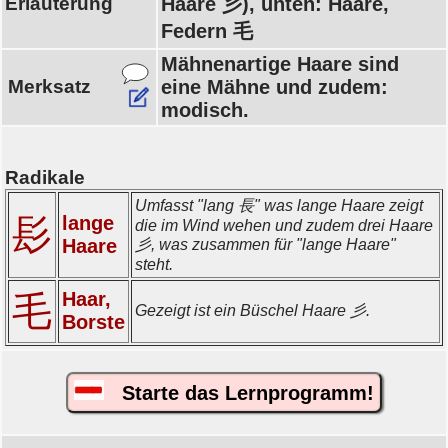
Erläuterung
Haare 彡), unten: Haare,
Federn 毛
Mähnenartige Haare sind
Merksatz
eine Mähne und zudem:
modisch.
Radikale
Umfasst "lang 長" was lange Haare zeigt
髟
lange
die im Wind wehen und zudem drei Haare
Haare
彡, was zusammen für "lange Haare"
steht.
Haar,
毛
Gezeigt ist ein Büschel Haare 彡.
Borste
Starte das Lernprogramm!