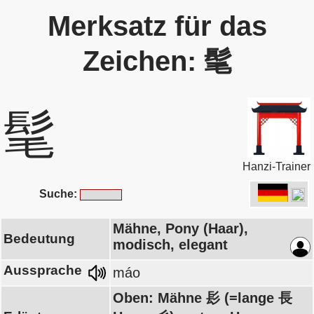
Merksatz für das
Zeichen: 髦
髦
Hanzi-Trainer
Suche:
Mähne, Pony (Haar),
Bedeutung
modisch, elegant
Aussprache
máo
Oben: Mähne 髟 (=lange 長