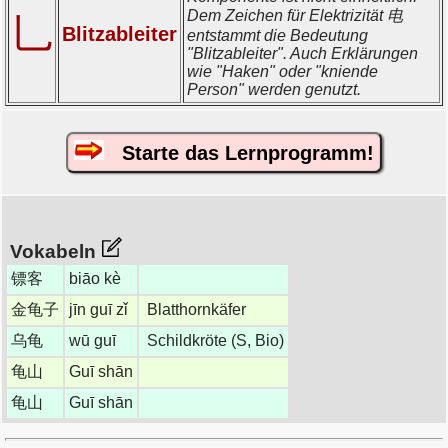
Dem Zeichen für Elektrizität 电
乚
Blitzableiter
entstammt die Bedeutung
"Blitzableiter". Auch Erklärungen
wie "Haken" oder "kniende
Person" werden genutzt.
Starte das Lernprogramm!
Vokabeln
镖客
biāo kè
金龟子
jīn guī zǐ
Blatthornkäfer
乌龟
wū guī
Schildkröte (S, Bio)
龟山
Guī shān
龟山
Guī shān