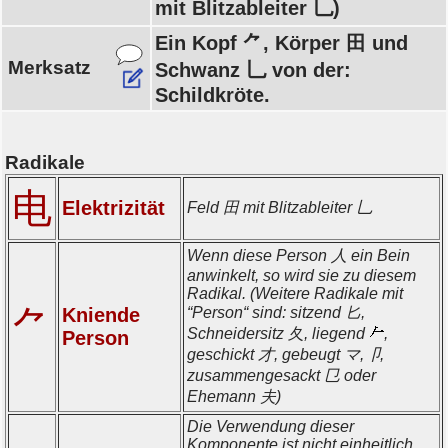
mit Blitzableiter 乚)
Ein Kopf ⺈, Körper 田 und
Merksatz
Schwanz 乚 von der:
Schildkröte.
Radikale
电
Elektrizität
Feld 田 mit Blitzableiter 乚
Wenn diese Person 人 ein Bein
anwinkelt, so wird sie zu diesem
Radikal. (Weitere Radikale mit
⺈
Kniende
“Person“ sind: sitzend 匕,
Schneidersitz 夂, liegend
,
Person
geschickt 才, gebeugt マ,卩,
zusammengesackt 㔾 oder
Ehemann 夫)
Die Verwendung dieser
Komponente ist nicht einheitlich.