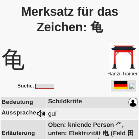
Merksatz für das
Zeichen: 龟
龟
Hanzi-Trainer
Suche:
Schildkröte
Bedeutung
Aussprache
guī
Oben: kniende Person ⺈,
Erläuterung
unten: Elektrizität 电 (Feld 田