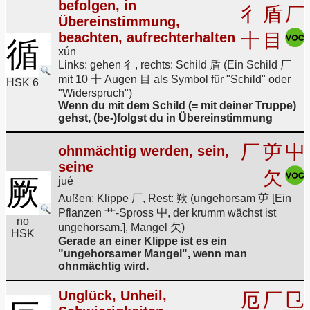
befolgen, in
彳
盾
厂
Übereinstimmung,
beachten, aufrechterhalten
十
目
循
xún
Links: gehen 彳, rechts: Schild 盾 (Ein Schild 厂
mit 10 十 Augen 目 als Symbol für "Schild" oder
HSK 6
"Widerspruch")
Wenn du mit dem Schild (= mit deiner Truppe)
gehst, (be-)folgst du in Übereinstimmung
厂
屰
屮
ohnmächtig werden, sein,
seine
欠
厥
jué
Außen: Klippe 厂, Rest: 欮 (ungehorsam 屰 [Ein
Pflanzen 艹-Spross 屮, der krumm wächst ist
no
ungehorsam.], Mangel 欠)
HSK
Gerade an einer Klippe ist es ein
"ungehorsamer Mangel", wenn man
ohnmächtig wird.
Unglück, Unheil,
厄
厂
㔾