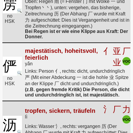
雳
Oben: Regen 雨 (= Fenster 冂 mit Wolke 一 und
Tropfen丶丶), unten: vergehen, das bisherige,
Zeitrechnung 历 (Der Abhang 厂 wurde mit Kraft
no
力 aufgeschüttet: Dies ist Vergangenheit und ist in
HSK
die Zeitrechnung eingegangen.)
Bei Regen ist er wie eine Klippe aus Kraft: Der
Donner.
亻
亚
厂
majestätisch, hoheitsvoll,
feierlich
业
俨
yǎn
Links: Person 亻, rechts: dicht, undurchdringlich
严 (Mit einer Abdeckung 一 ist die hohle 业 Spitze
no
HSK
an der Klippe 厂 dicht und undurchdringlich.)
(z.B. gegen fremde Kritik) Die Person, die dicht
und undurchdringlich ist, ist majestätisch.
氵
厂
力
tropfen, sickern, träufeln
lì
沥
Links: Wasser 氵, rechts: vergangen 历 (Der
Abhang 厂 wurde mit Kraft 力 aufgeschüttet: Dies