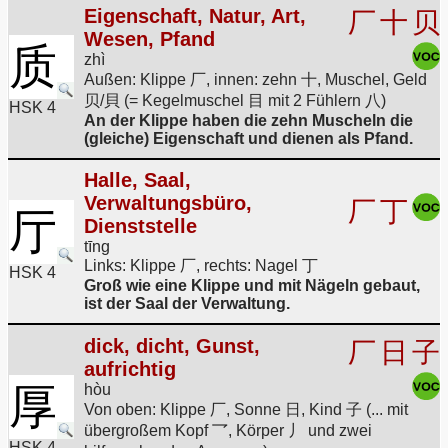
Eigenschaft, Natur, Art,
厂
十
贝
Wesen, Pfand
质
zhì
Außen: Klippe 厂, innen: zehn 十, Muschel, Geld
贝/貝 (= Kegelmuschel 目 mit 2 Fühlern 八)
HSK 4
An der Klippe haben die zehn Muscheln die
(gleiche) Eigenschaft und dienen als Pfand.
Halle, Saal,
Verwaltungsbüro,
厂
丁
厅
Dienststelle
tīng
Links: Klippe 厂, rechts: Nagel 丁
HSK 4
Groß wie eine Klippe und mit Nägeln gebaut,
ist der Saal der Verwaltung.
dick, dicht, Gunst,
厂
日
子
aufrichtig
厚
hòu
Von oben: Klippe 厂, Sonne 日, Kind 子 (... mit
übergroßem Kopf 乛, Körper 丿 und zwei
HSK 4