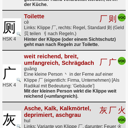
der Küche.
Toilette
厂
则
厕
cè
Links: Klippe 厂, rechts: Regel, Standard 则 (Geld
贝 teilen 刂 nach Regeln.)
HSK 4
Hinter der Klippe (oder einem Sichtschutz)
geht man nach Regeln zur Toilette.
weit reichend, breit,
厂
广
umfangreich, Schrägdach
广
guǎng
Eine kleine Person 丶 in der Ferne auf einer
Klippe 厂 (eigentlich: Firma, Unternehmen) [Als
HSK 4
Radikal mit Bedeutung: 'Gebäude']
Mit der kleinen Person wirkt die Klippe weit
reichend (=umfangreich).
Asche, Kalk, Kalkmörtel,
灰
厂
火
deprimiert, aschgrau
灰
huī
Links: Variante von Klippe 厂, darunter: Feuer 火