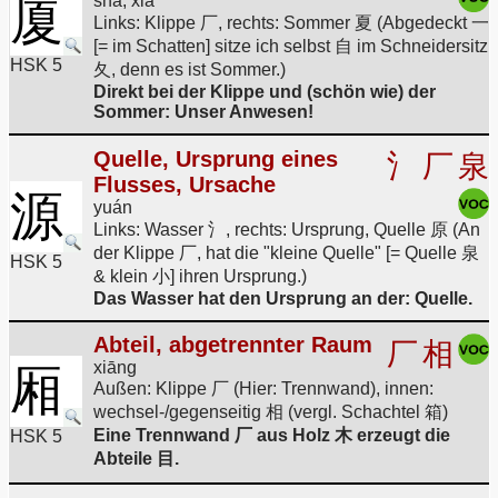
厦
shà, xià
Links: Klippe 厂, rechts: Sommer 夏 (Abgedeckt 一
[= im Schatten] sitze ich selbst 自 im Schneidersitz
HSK 5
夂, denn es ist Sommer.)
Direkt bei der Klippe und (schön wie) der
Sommer: Unser Anwesen!
Quelle, Ursprung eines
氵
厂
泉
Flusses, Ursache
源
yuán
Links: Wasser 氵, rechts: Ursprung, Quelle 原 (An
der Klippe 厂, hat die "kleine Quelle" [= Quelle 泉
HSK 5
& klein 小] ihren Ursprung.)
Das Wasser hat den Ursprung an der: Quelle.
Abteil, abgetrennter Raum
厂
相
xiāng
厢
Außen: Klippe 厂 (Hier: Trennwand), innen:
wechsel-/gegenseitig 相 (vergl. Schachtel 箱)
Eine Trennwand 厂 aus Holz 木 erzeugt die
HSK 5
Abteile 目.