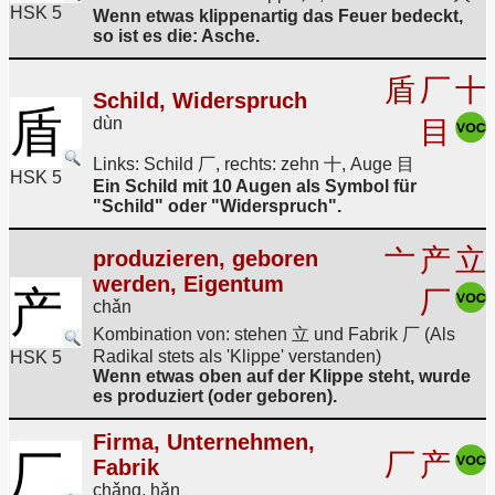
HSK 5
Wenn etwas klippenartig das Feuer bedeckt,
so ist es die: Asche.
盾
厂
十
Schild, Widerspruch
盾
dùn
目
Links: Schild 厂, rechts: zehn 十, Auge 目
HSK 5
Ein Schild mit 10 Augen als Symbol für
"Schild" oder "Widerspruch".
亠
产
立
produzieren, geboren
werden, Eigentum
产
厂
chǎn
Kombination von: stehen 立 und Fabrik 厂 (Als
Radikal stets als 'Klippe' verstanden)
HSK 5
Wenn etwas oben auf der Klippe steht, wurde
es produziert (oder geboren).
Firma, Unternehmen,
厂
厂
产
Fabrik
chǎng, hǎn