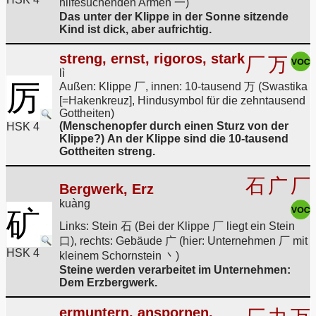
hilfesuchenden Armen 一)
Das unter der Klippe in der Sonne sitzende
Kind ist dick, aber aufrichtig.
streng, ernst, rigoros, stark
厂
万
lì
厉
Außen: Klippe 厂, innen: 10-tausend 万 (Swastika
[=Hakenkreuz], Hindusymbol für die zehntausend
Gottheiten)
(Menschenopfer durch einen Sturz von der
HSK 4
Klippe?) An der Klippe sind die 10-tausend
Gottheiten streng.
石
广
厂
Bergwerk, Erz
kuàng
矿
Links: Stein 石 (Bei der Klippe 厂 liegt ein Stein
口), rechts: Gebäude 广 (hier: Unternehmen 厂 mit
HSK 4
kleinem Schornstein 丶)
Steine werden verarbeitet im Unternehmen:
Dem Erzbergwerk.
ermuntern, anspornen,