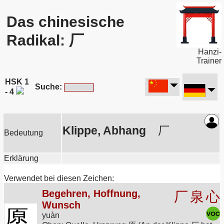
Das chinesische
Radikal: 厂
Hanzi-
Trainer
HSK 1
Suche:
- 4
Klippe, Abhang
厂
Bedeutung
Erklärung
Verwendet bei diesen Zeichen:
Begehren, Hoffnung,
厂
泉
心
Wunsch
愿
yuàn