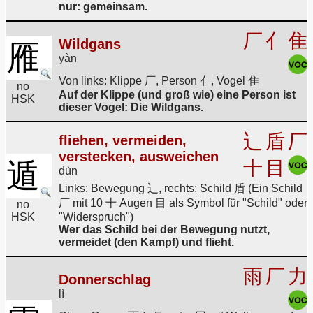
nur: gemeinsam.
厂
亻
隹
Wildgans
雁
yàn
Von links: Klippe 厂, Person 亻, Vogel 隹
no
Auf der Klippe (und groß wie) eine Person ist
HSK
dieser Vogel: Die Wildgans.
辶
盾
厂
fliehen, vermeiden,
verstecken, ausweichen
遁
十
目
dùn
Links: Bewegung 辶, rechts: Schild 盾 (Ein Schild
厂 mit 10 十 Augen 目 als Symbol für "Schild" oder
no
HSK
"Widerspruch")
Wer das Schild bei der Bewegung nutzt,
vermeidet (den Kampf) und flieht.
雨
厂
力
Donnerschlag
lì