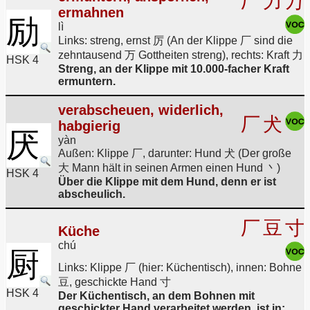
厂
力
万
ermahnen
励
lì
Links: streng, ernst 厉 (An der Klippe 厂 sind die
zehntausend 万 Gottheiten streng), rechts: Kraft 力
HSK 4
Streng, an der Klippe mit 10.000-facher Kraft
ermuntern.
verabscheuen, widerlich,
厂
犬
habgierig
厌
yàn
Außen: Klippe 厂, darunter: Hund 犬 (Der große
大 Mann hält in seinen Armen einen Hund 丶)
HSK 4
Über die Klippe mit dem Hund, denn er ist
abscheulich.
厂
豆
寸
Küche
chú
厨
Links: Klippe 厂 (hier: Küchentisch), innen: Bohne
豆, geschickte Hand 寸
HSK 4
Der Küchentisch, an dem Bohnen mit
geschickter Hand verarbeitet werden, ist in: