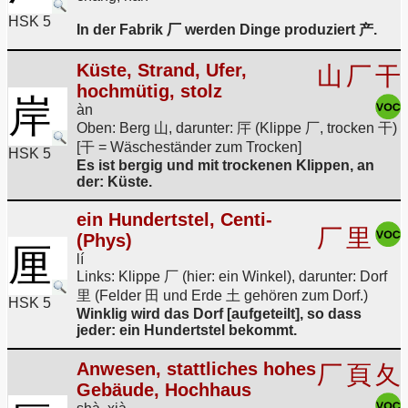
HSK 5
In der Fabrik 厂 werden Dinge produziert 产.
Küste, Strand, Ufer,
山
厂
干
hochmütig, stolz
岸
àn
Oben: Berg 山, darunter: 厈 (Klippe 厂, trocken 干)
[干 = Wäscheständer zum Trocken]
HSK 5
Es ist bergig und mit trockenen Klippen, an
der: Küste.
ein Hundertstel, Centi-
厂
里
(Phys)
厘
lí
Links: Klippe 厂 (hier: ein Winkel), darunter: Dorf
里 (Felder 田 und Erde 土 gehören zum Dorf.)
HSK 5
Winklig wird das Dorf [aufgeteilt], so dass
jeder: ein Hundertstel bekommt.
Anwesen, stattliches hohes
厂
頁
夂
Gebäude, Hochhaus