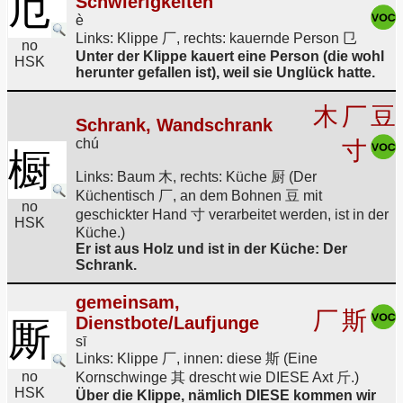
厄
Schwierigkeiten
è
Links: Klippe 厂, rechts: kauernde Person 㔾
no
Unter der Klippe kauert eine Person (die wohl
HSK
herunter gefallen ist), weil sie Unglück hatte.
木
厂
豆
Schrank, Wandschrank
chú
寸
橱
Links: Baum 木, rechts: Küche 厨 (Der
Küchentisch 厂, an dem Bohnen 豆 mit
no
geschickter Hand 寸 verarbeitet werden, ist in der
HSK
Küche.)
Er ist aus Holz und ist in der Küche: Der
Schrank.
gemeinsam,
厂
斯
Dienstbote/Laufjunge
厮
sī
Links: Klippe 厂, innen: diese 斯 (Eine
no
Kornschwinge 其 drescht wie DIESE Axt 斤.)
HSK
Über die Klippe, nämlich DIESE kommen wir