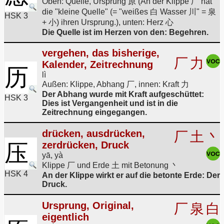
Oben: Quelle, Ursprung 原 (An der Klippe 厂 hat
die "kleine Quelle" (= "weißes 白 Wasser 川" = 泉
HSK 3
+ 小) ihren Ursprung.), unten: Herz 心
Die Quelle ist im Herzen von den: Begehren.
vergehen, das bisherige,
厂
力
Kalender, Zeitrechnung
历
lì
Außen: Klippe, Abhang 厂, innen: Kraft 力
Der Abhang wurde mit Kraft aufgeschüttet:
HSK 3
Dies ist Vergangenheit und ist in die
Zeitrechnung eingegangen.
drücken, ausdrücken,
厂
土
丶
zerdrücken, Druck
压
yā, yà
Klippe 厂 und Erde 土 mit Betonung 丶
HSK 4
An der Klippe wirkt er auf die betonte Erde: Der
Druck.
Ursprung, Original,
厂
泉
白
eigentlich