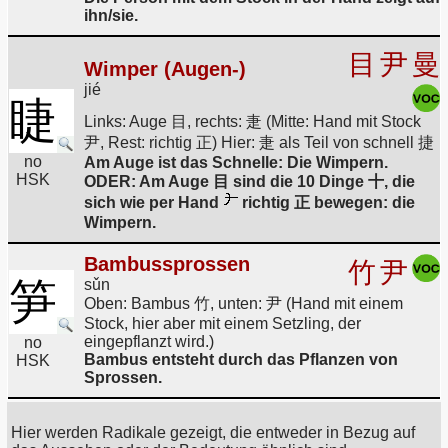
ihn/sie.
目
尹
曼
Wimper (Augen-)
jié
睫
Links: Auge 目, rechts: 疌 (Mitte: Hand mit Stock
尹, Rest: richtig 正) Hier: 疌 als Teil von schnell 捷
no
Am Auge ist das Schnelle: Die Wimpern.
HSK
ODER: Am Auge 目 sind die 10 Dinge 十, die
sich wie per Hand
richtig 正 bewegen: die
Wimpern.
Bambussprossen
竹
尹
笋
sǔn
Oben: Bambus 竹, unten: 尹 (Hand mit einem
Stock, hier aber mit einem Setzling, der
eingepflanzt wird.)
no
Bambus entsteht durch das Pflanzen von
HSK
Sprossen.
Hier werden Radikale gezeigt, die entweder in Bezug auf