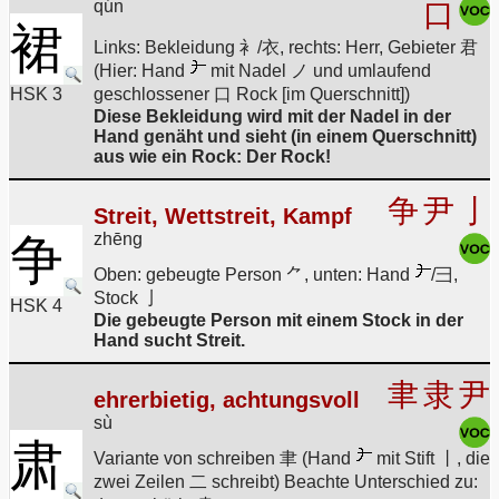
qún
口
裙
Links: Bekleidung 衤/衣, rechts: Herr, Gebieter 君
(Hier: Hand
mit Nadel ノ und umlaufend
HSK 3
geschlossener 口 Rock [im Querschnitt])
Diese Bekleidung wird mit der Nadel in der
Hand genäht und sieht (in einem Querschnitt)
aus wie ein Rock: Der Rock!
争
尹
亅
Streit, Wettstreit, Kampf
zhēng
争
Oben: gebeugte Person ⺈, unten: Hand
/彐,
Stock 亅
HSK 4
Die gebeugte Person mit einem Stock in der
Hand sucht Streit.
聿
隶
尹
ehrerbietig, achtungsvoll
sù
肃
Variante von schreiben 聿 (Hand
mit Stift 丨, die
zwei Zeilen 二 schreibt) Beachte Unterschied zu: