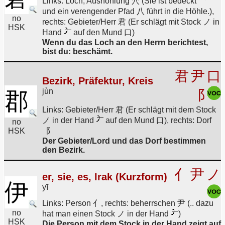
Links: Loch, Aushöhlung 穴 (Sie ist bedeckt 宀
und ein verengender Pfad 八 führt in die Höhle.),
no
rechts: Gebieter/Herr 君 (Er schlägt mit Stock ノ in
HSK
Hand
auf den Mund 口)
Wenn du das Loch an den Herrn berichtest,
bist du: beschämt.
君
尹
口
Bezirk, Präfektur, Kreis
jùn
⻏
郡
Links: Gebieter/Herr 君 (Er schlägt mit dem Stock
ノ in der Hand
auf den Mund 口), rechts: Dorf
no
HSK
⻏
Der Gebieter/Lord und das Dorf bestimmen
den Bezirk.
亻
尹
ノ
er, sie, es, Irak (Kurzform)
伊
yī
Links: Person 亻, rechts: beherrschen 尹 (.. dazu
no
hat man einen Stock ノ in der Hand
)
HSK
Die Person mit dem Stock in der Hand zeigt auf