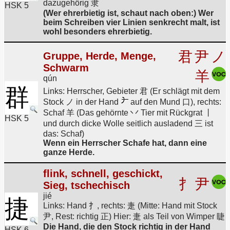
dazugehörig 隶
HSK 5
(Wer ehrerbietig ist, schaut nach oben:) Wer
beim Schreiben vier Linien senkrecht malt, ist
wohl besonders ehrerbietig.
君
尹
ノ
Gruppe, Herde, Menge,
Schwarm
羊
qún
群
Links: Herrscher, Gebieter 君 (Er schlägt mit dem
Stock ノ in der Hand
auf den Mund 口), rechts:
Schaf 羊 (Das gehörnte 丷 Tier mit Rückgrat 丨
HSK 5
und durch dicke Wolle seitlich ausladend 三 ist
das: Schaf)
Wenn ein Herrscher Schafe hat, dann eine
ganze Herde.
flink, schnell, geschickt,
扌
尹
Sieg, tschechisch
jié
捷
Links: Hand 扌, rechts: 疌 (Mitte: Hand mit Stock
尹, Rest: richtig 正) Hier: 疌 als Teil von Wimper 睫
Die Hand, die den Stock richtig in der Hand
HSK 6