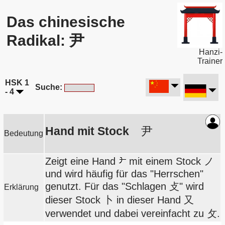
Das chinesische
Radikal: 尹
Hanzi-
Trainer
HSK 1
Suche:
- 4
Hand mit Stock
尹
Bedeutung
Zeigt eine Hand
mit einem Stock ノ
und wird häufig für das "Herrschen"
genutzt. Für das "Schlagen 攴" wird
Erklärung
dieser Stock 卜 in dieser Hand 又
verwendet und dabei vereinfacht zu 攵.