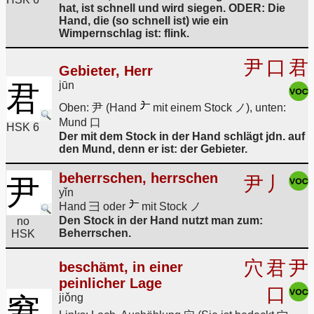
hat, ist schnell und wird siegen. ODER: Die
Hand, die (so schnell ist) wie ein
Wimpernschlag ist: flink.
尹
口
君
Gebieter, Herr
jūn
君
Oben: 尹 (Hand
mit einem Stock ノ), unten:
Mund 口
HSK 6
Der mit dem Stock in der Hand schlägt jdn. auf
den Mund, denn er ist: der Gebieter.
beherrschen, herrschen
尹
丿
尹
yǐn
Hand 彐 oder
mit Stock ノ
Den Stock in der Hand nutzt man zum:
no
Beherrschen.
HSK
穴
君
尹
beschämt, in einer
peinlicher Lage
口
jiǒng
窘