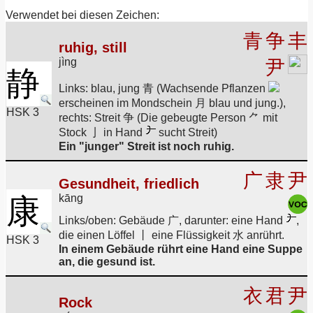
Verwendet bei diesen Zeichen:
青
争
丰
ruhig, still
jìng
尹
静
Links: blau, jung 青 (Wachsende Pflanzen
erscheinen im Mondschein 月 blau und jung.),
HSK 3
rechts: Streit 争 (Die gebeugte Person ⺈ mit
Stock 亅 in Hand
sucht Streit)
Ein "junger" Streit ist noch ruhig.
广
隶
尹
Gesundheit, friedlich
kāng
康
Links/oben: Gebäude 广, darunter: eine Hand
,
die einen Löffel 丨 eine Flüssigkeit 水 anrührt.
HSK 3
In einem Gebäude rührt eine Hand eine Suppe
an, die gesund ist.
衣
君
尹
Rock