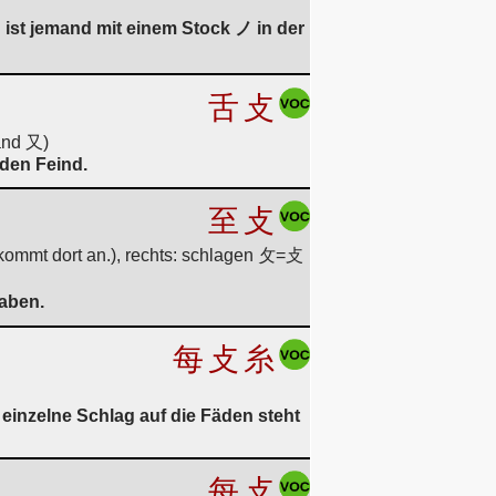
ist jemand mit einem Stock ノ in der
舌
攴
and 又)
den Feind.
至
攴
kommt dort an.), rechts: schlagen 攵=攴
aben.
每
攴
糸
 einzelne Schlag auf die Fäden steht
每
攴