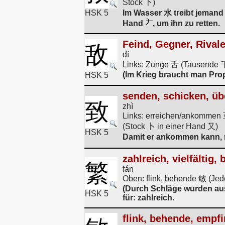
Stock 卜)
HSK 5
Im Wasser 水 treibt jemand
Hand
, um ihn zu retten.
Feind, Gegner, Rival
敌
dí
Links: Zunge 舌 (Tausende 千
(Im Krieg braucht man Pro
HSK 5
senden, schicken, üb
致
zhì
Links: erreichen/ankommen 至
(Stock 卜 in einer Hand 又)
HSK 5
Damit er ankommen kann, 
zahlreich, vielfältig, 
繁
fán
Oben: flink, behende 敏 (Jed
(Durch Schläge wurden aus 
HSK 5
für: zahlreich.
flink, behende, empfi