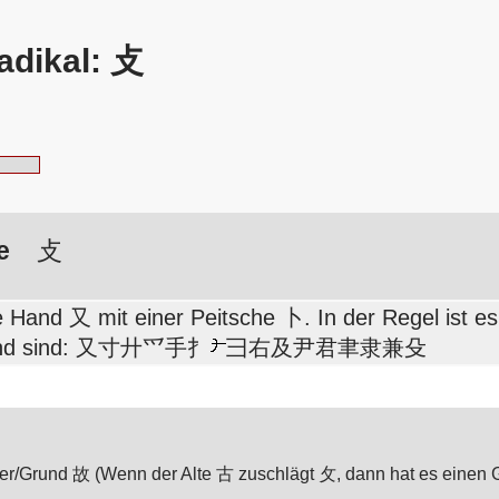
adikal: 攴
e
攴
ne Hand 又 mit einer Peitsche 卜. In der Regel ist e
 Hand sind: 又寸廾爫手扌
彐右及尹君聿隶兼殳
her/Grund 故 (Wenn der Alte 古 zuschlägt 攵, dann hat es einen