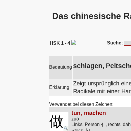
Das chinesische R
Suche:
HSK 1 - 4
schlagen, Peitsch
Bedeutung
Zeigt ursprünglich ei
Erklärung
Radikale mit einer
Verwendet bei diesen Zeichen:
tun, machen
做
zuò
Links: Person 亻, rechts: da
Stock 卜]