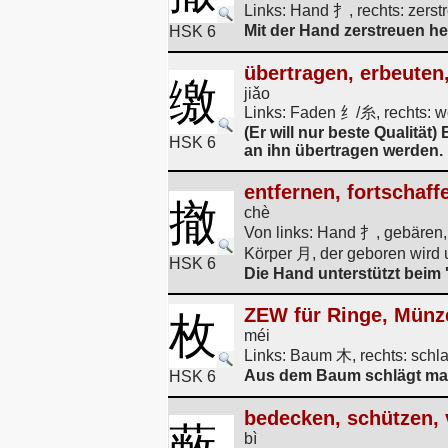
Links: Hand 扌, rechts: zer
Mit der Hand zerstreuen hei
HSK 6
übertragen, erbeuten,
缴
jiǎo
Links: Faden 纟/糸, rechts: we
(Er will nur beste Qualität
HSK 6
an ihn übertragen werden.
entfernen, fortschaff
撤
chè
Von links: Hand 扌, gebäre
Körper 月, der geboren wird
HSK 6
Die Hand unterstützt beim 
ZEW für Ringe, Mün
枚
méi
Links: Baum 木, rechts: sch
Aus dem Baum schlägt man
HSK 6
bedecken, schützen,
蔽
bì