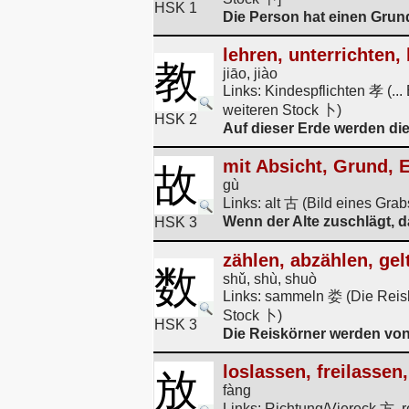
HSK 1
Die Person hat einen Grund
lehren, unterrichten,
教
jiāo, jiào
Links: Kindespflichten 孝 (..
weiteren Stock 卜)
HSK 2
Auf dieser Erde werden die
mit Absicht, Grund, E
故
gù
Links: alt 古 (Bild eines Gra
Wenn der Alte zuschlägt, 
HSK 3
zählen, abzählen, gel
数
shǔ, shù, shuò
Links: sammeln 娄 (Die Reis
Stock 卜)
HSK 3
Die Reiskörner werden von 
loslassen, freilassen
放
fàng
Links: Richtung/Viereck 方,