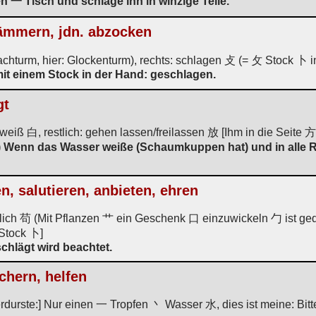
 一 Tisch und schlage ihn in winzige Teile.
hämmern, jdn. abzocken
achturm, hier: Glockenturm), rechts: schlagen 攴 (= 攵 Stock 卜 
mit einem Stock in der Hand: geschlagen.
gt
weiß 白, restlich: gehen lassen/freilassen 放 [Ihm in die Seite 方 
) Wenn das Wasser weiße (Schaumkuppen hat) und in alle 
n, salutieren, anbieten, ehren
ich 苟 (Mit Pflanzen 艹 ein Geschenk 口 einzuwickeln 勹 ist gedan
Stock 卜]
hlägt wird beachtet.
ichern, helfen
erdurste:] Nur einen 一 Tropfen 丶 Wasser 水, dies ist meine: Bit