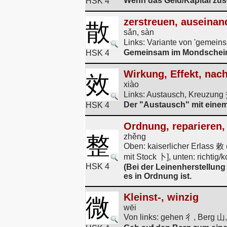
Wenn das Geld/Kapital zusc
HSK 4
zerstreuen, auseinan
散
sǎn, sàn
Links: Variante von 'gemei
Gemeinsam im Mondschein 
HSK 4
Wirkung, Effekt, nac
效
xiào
Links: Austausch, Kreuzung
Der "Austausch" mit einem 
HSK 4
Ordnung, reparieren, 
整
zhěng
Oben: kaiserlicher Erlass 
mit Stock 卜], unten: richtig/
HSK 4
(Bei der Leinenherstellung
es in Ordnung ist.
Kleinst-, winzig
微
wēi
Von links: gehen 彳, Berg 山