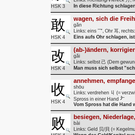
In diese Richtung schlagen,
HSK 3
wagen, sich die Freih
敢
gǎn
Links: eins 乛, Ohr 耳, recht
Eins aufs Ohr schlagen, ist
HSK 4
(ab-)ändern, korrigie
改
gǎi
Links: selbst 己 (Dem gewund
Man muss sich selbst "sch
HSK 4
annehmen, empfange
收
shōu
Links: verdrehen 丩 (= verzwi
Spross in einer Hand
HSK 4
Vom Spross hat die Hand
besiegen, Niederlage,
败
bài
Links: Geld 贝/貝 (= Kegelmus