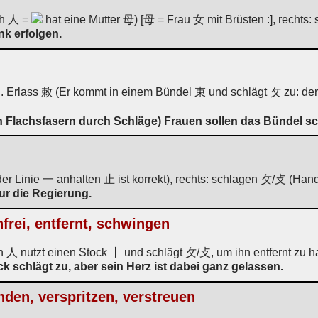
ch 人 =
hat eine Mutter 母) [母 = Frau 女 mit Brüsten :], recht
nk erfolgen.
erl. Erlass 敕 (Er kommt in einem Bündel 束 und schlägt 攵 zu: de
 Flachsfasern durch Schläge) Frauen sollen das Bündel schl
n der Linie 一 anhalten 止 ist korrekt), rechts: schlagen 攵/攴 (Ha
ur die Regierung.
frei, entfernt, schwingen
n 人 nutzt einen Stock 丨 und schlägt 攵/攴, um ihn entfernt zu ha
k schlägt zu, aber sein Herz ist dabei ganz gelassen.
den, verspritzen, verstreuen