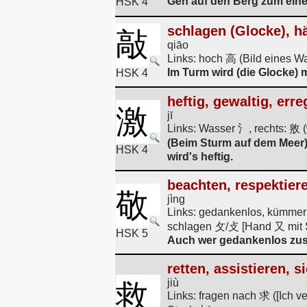
Geh auf den Berg zum einen
HSK 4
schlagen (Glocke), 
敲
qiāo
Links: hoch 高 (Bild eines W
Im Turm wird (die Glocke) 
HSK 4
heftig, gewaltig, erre
激
jī
Links: Wasser 氵, rechts: 敫 (
(Beim Sturm auf dem Meer
HSK 4
wird's heftig.
beachten, respektiere
敬
jìng
Links: gedankenlos, kümmerl
schlagen 攵/攴 [Hand 又 mit 
HSK 5
Auch wer gedankenlos zusc
retten, assistieren, s
jiù
救
Links: fragen nach 求 ([Ich v