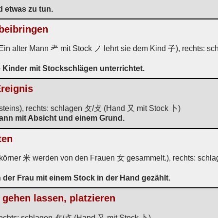
 etwas zu tun.
 beibringen
. Ein alter Mann 耂 mit Stock ノ lehrt sie dem Kind 子), rechts:
 Kinder mit Stockschlägen unterrichtet.
reignis
bsteins), rechts: schlagen 攵/攴 (Hand 又 mit Stock 卜)
dann mit Absicht und einem Grund.
ten
körner 米 werden von den Frauen 女 gesammelt.), rechts: schl
der Frau mit einem Stock in der Hand gezählt.
, gehen lassen, platzieren
 rechts: schlagen 攵/攴 (Hand 又 mit Stock 卜)