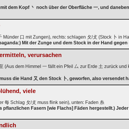
 mit dem Kopf 丶 noch über der Oberfläche 一, und daneben 
e
 Münder 口 mit Zungen), rechts: schlagen 攵/攴 (Stock 卜 in H
paganda:) Mit der Zunge und dem Stock in der Hand gegen 
ermitteln, verursachen
 (Aus dem Himmel 一 fällt ein Pfeil 厶 zur Erde 土 zurück und 
muss die Hand 又 den Stock 卜, geworfen, also versendet h
blühend, viele
er 每 Schlag 攵/攴 muss flink sein), unten: Faden 糸
pflanzlichen Fasern [wie Flachs] Fäden hergestellt.) Jeder
ndlich