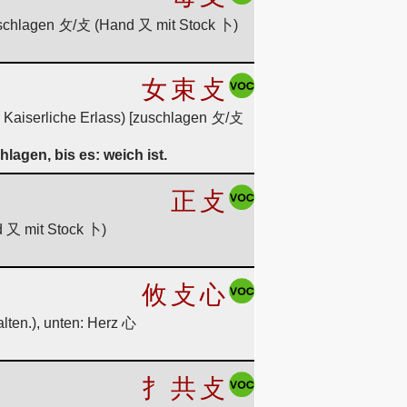
s: schlagen 攵/攴 (Hand 又 mit Stock 卜)
女
束
攴
r Kaiserliche Erlass) [zuschlagen 攵/攴
agen, bis es: weich ist.
正
攴
nd 又 mit Stock 卜)
攸
攴
心
lten.), unten: Herz 心
扌
共
攴