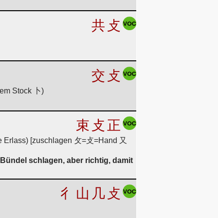
共
攴
交
攴
nem Stock 卜)
束
攴
正
iche Erlass) [zuschlagen 攵=攴=Hand 又
Bündel schlagen, aber richtig, damit
彳
山
几
攴