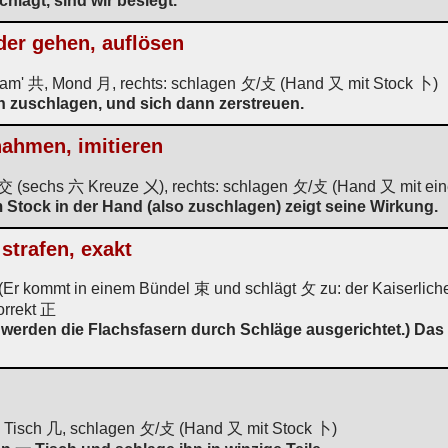
hlägt, sind wir besiegt.
der gehen, auflösen
nsam' 共, Mond 月, rechts: schlagen 攵/攴 (Hand 又 mit Stock 卜)
zuschlagen, und sich dann zerstreuen.
hahmen, imitieren
 交 (sechs 六 Kreuze 㐅), rechts: schlagen 攵/攴 (Hand 又 mit ei
Stock in der Hand (also zuschlagen) zeigt seine Wirkung.
strafen, exakt
敕 (Er kommt in einem Bündel 束 und schlägt 攵 zu: der Kaiserl
korrekt 正
 werden die Flachsfasern durch Schläge ausgerichtet.) Das 
, Tisch 几, schlagen 攵/攴 (Hand 又 mit Stock 卜)