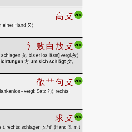
高
攴
in einer Hand 又)
氵
敫
白
放
攴
schlagen 攵, bis er los lässt] vergl.敫)
Richtungen 方 um sich schlägt 攵,
敬
艹
句
攴
kenlos - vergl: Satz 句), rechts:
求
攴
te!), rechts: schlagen 攵/攴 (Hand 又 mit