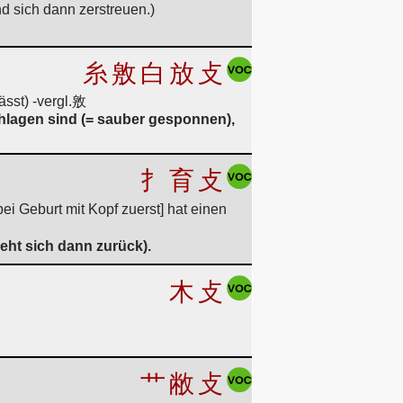
 sich dann zerstreuen.)
糸
敫
白
放
攴
ässt) -vergl.敫
schlagen sind (= sauber gesponnen),
扌
育
攴
i Geburt mit Kopf zuerst] hat einen
ieht sich dann zurück).
木
攴
艹
敝
攴