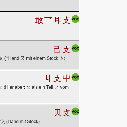
敢
乛
耳
攴
己
攴
攵/攴 (=Hand 又 mit einem Stock 卜)
丩
攴
屮
攵 (Hier aber: 攵 als ein Teil ノ vom
贝
攴
/攴 (Hand mit Stock)