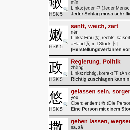
敏
mǐn
Links: jeder 每 (Jeder Mens
Jeder Schlag muss sehr fli
HSK 5
sanft, weich, zart
嫩
nèn
Links: Frau 女, rechts: kais
=Hand 又 mit Stock 卜]
HSK 5
(Herstellungsverfahren von
Regierung, Politik
政
zhèng
Links: richtig, korrekt 正 (A
Richtig zuschlagen kann n
HSK 5
gelassen sein, sorgen
悠
yōu
Oben: entfernt 攸 (Die Perso
Eine Person mit einem Stoc
HSK 5
gehen lassen, wegsen
撒
sā, sǎ