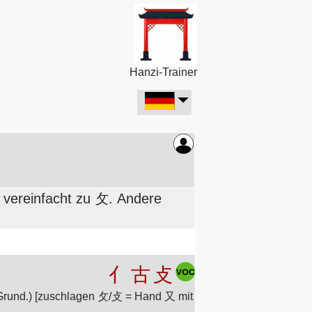
Hanzi-Trainer
s vereinfacht zu 攵. Andere
亻
古
攴
 Grund.) [zuschlagen 攵/攴 = Hand 又 mit