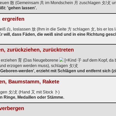
streuen 散 (Gemeinsam 共 im Mondschein 月 zuschlagen 攵/攴 und
ßt: 'gehen lassen'.
 ergreifen
iß 白, loslassen 放 (Ihm in die Seite 方 schlagen 攵, bis er los l
) Er will, dass Fäden, die weiß sind und in eine Richtung ge
en, zurückziehen, zurücktreten
n, erziehen 育 (Das Neugeborene
[=Kind 子 auf dem Kopf, da be
 und erzogen werden muss), schlagen 攵/攴
'Geboren-werden', erzieht mit Schlägen und entfernt sich (z
zen, Baumstamm, Rakete
lagen 攵/攴 (Hand 又 mit Stock 卜)
 Ringe, Medaillen oder Stämme.
 verbergen