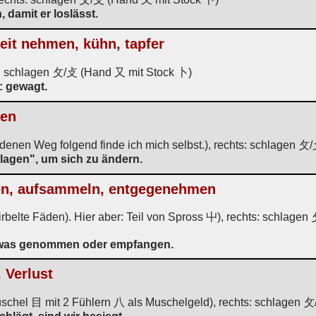
 damit er loslässt.
eit nehmen, kühn, tapfer
s: schlagen 攵/攴 (Hand 又 mit Stock 卜)
: gewagt.
ren
enen Weg folgend finde ich mich selbst.), rechts: schlagen 
lagen", um sich zu ändern.
n, aufsammeln, entgegenehmen
rbelte Fäden). Hier aber: Teil von Spross 屮), rechts: schlagen 
 was genommen oder empfangen.
 Verlust
chel 目 mit 2 Fühlern 八 als Muschelgeld), rechts: schlagen 攵