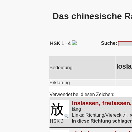
Das chinesische R
Suche:
HSK 1 - 4
losl
Bedeutung
Erklärung
Verwendet bei diesen Zeichen:
loslassen, freilassen
放
fàng
Links: Richtung/Viereck 方,
In diese Richtung schlagen,
HSK 3