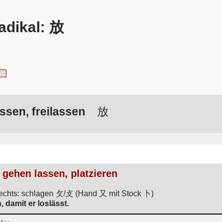
adikal: 放
assen, freilassen
放
, gehen lassen, platzieren
 rechts: schlagen 攵/攴 (Hand 又 mit Stock 卜)
 damit er loslässt.