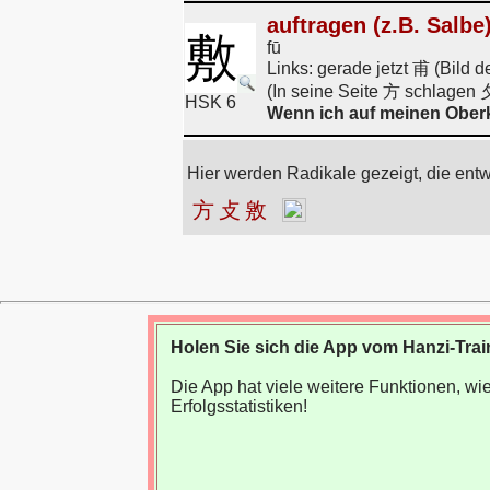
auftragen (z.B. Salb
敷
fū
Links: gerade jetzt 甫 (Bild
(In seine Seite 方 schlagen 攵
HSK 6
Wenn ich auf meinen Oberkö
Hier werden Radikale gezeigt, die ent
方
攴
敫
Holen Sie sich die App vom Hanzi-Trai
Die App hat viele weitere Funktionen, 
Erfolgsstatistiken!