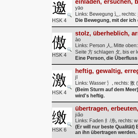
einladen, ersuchen, b
邀
yāo
Links: Bewegung 辶, rechts: 
Die Bewegung, mit der ich 
HSK 4
stolz, überheblich, 
傲
ào
Links: Person 人, Mitte oben:
Seite 方 schlagen 攵, bis er l
HSK 4
Eine Person, die Überfluss
heftig, gewaltig, erre
激
jī
Links: Wasser 氵, rechts: 敫 (
(Beim Sturm auf dem Meer
HSK 4
wird's heftig.
übertragen, erbeuten,
缴
jiǎo
Links: Faden 纟/糸, rechts: we
(Er will nur beste Qualität
HSK 6
an ihn übertragen werden.