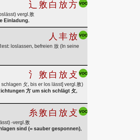
辶
敫
白
放
方
oslässt) vergl.敫
ne Einladung.
人
丰
放
est: loslassen, befreien 放 (In seine
氵
敫
白
放
攴
schlagen 攵, bis er los lässt] vergl.敫)
Richtungen 方 um sich schlägt 攵,
糸
敫
白
放
攴
ässt) -vergl.敫
schlagen sind (= sauber gesponnen),