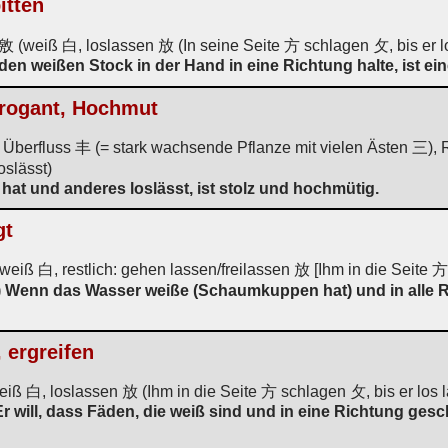
itten
敫 (weiß 白, loslassen 放 (In seine Seite 方 schlagen 攵, bis er l
den weißen Stock in der Hand in eine Richtung halte, ist ei
arrogant, Hochmut
 Überfluss 丰 (= stark wachsende Pflanze mit vielen Ästen 三), R
oslässt)
 hat und anderes loslässt, ist stolz und hochmütig.
gt
weiß 白, restlich: gehen lassen/freilassen 放 [Ihm in die Seite 方 
) Wenn das Wasser weiße (Schaumkuppen hat) und in alle 
 ergreifen
iß 白, loslassen 放 (Ihm in die Seite 方 schlagen 攵, bis er los l
) Er will, dass Fäden, die weiß sind und in eine Richtung ge