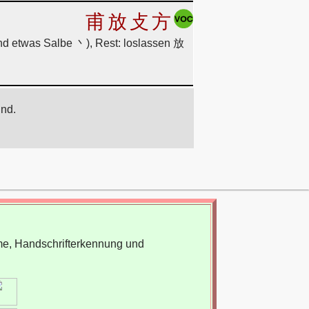
甫
放
攴
方
und etwas Salbe 丶), Rest: loslassen 放
ind.
me, Handschrifterkennung und