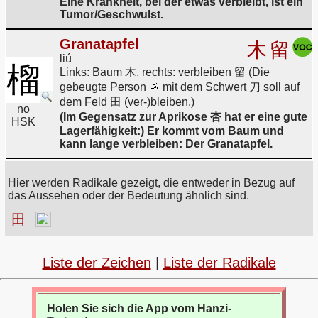
Eine Krankheit, bei der etwas verbleibt, ist ein
Tumor/Geschwulst.
Granatapfel
木
留
liú
榴
Links: Baum 木, rechts: verbleiben 留 (Die
gebeugte Person
mit dem Schwert 刀 soll auf
dem Feld 田 (ver-)bleiben.)
no
(Im Gegensatz zur Aprikose 杏 hat er eine gute
HSK
Lagerfähigkeit:) Er kommt vom Baum und
kann lange verbleiben: Der Granatapfel.
Hier werden Radikale gezeigt, die entweder in Bezug auf
das Aussehen oder der Bedeutung ähnlich sind.
田
Liste der Zeichen
|
Liste der Radikale
Holen Sie sich die App vom Hanzi-