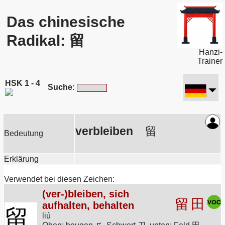
Das chinesische
Radikal: 留
Hanzi-
Trainer
HSK 1 - 4
Suche:
verbleiben
留
Bedeutung
Erklärung
Verwendet bei diesen Zeichen:
(ver-)bleiben, sich
留
田
aufhalten, behalten
留
liú