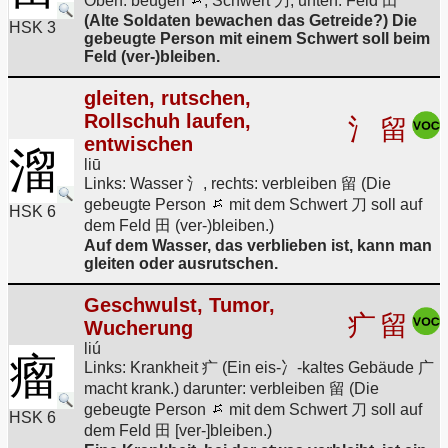
Oben: beugen
, Schwert 刀, unten: Feld 田
(Alte Soldaten bewachen das Getreide?) Die
HSK 3
gebeugte Person mit einem Schwert soll beim
Feld (ver-)bleiben.
gleiten, rutschen,
Rollschuh laufen,
氵
留
entwischen
溜
liū
Links: Wasser 氵, rechts: verbleiben 留 (Die
gebeugte Person
mit dem Schwert 刀 soll auf
HSK 6
dem Feld 田 (ver-)bleiben.)
Auf dem Wasser, das verblieben ist, kann man
gleiten oder ausrutschen.
Geschwulst, Tumor,
疒
留
Wucherung
liú
瘤
Links: Krankheit 疒 (Ein eis-冫-kaltes Gebäude 广
macht krank.) darunter: verbleiben 留 (Die
gebeugte Person
mit dem Schwert 刀 soll auf
HSK 6
dem Feld 田 [ver-]bleiben.)