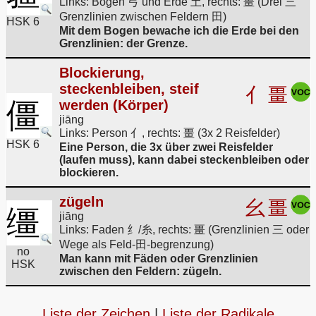
Links: Bogen 弓 und Erde 土, rechts: 畺 (Drei 三
Grenzlinien zwischen Feldern 田)
HSK 6
Mit dem Bogen bewache ich die Erde bei den
Grenzlinien: der Grenze.
Blockierung,
steckenbleiben, steif
亻
畺
僵
werden (Körper)
jiāng
Links: Person 亻, rechts: 畺 (3x 2 Reisfelder)
HSK 6
Eine Person, die 3x über zwei Reisfelder
(laufen muss), kann dabei steckenbleiben oder
blockieren.
zügeln
幺
畺
缰
jiāng
Links: Faden 纟/糸, rechts: 畺 (Grenzlinien 三 oder
Wege als Feld-田-begrenzung)
no
Man kann mit Fäden oder Grenzlinien
HSK
zwischen den Feldern: zügeln.
Liste der Zeichen
|
Liste der Radikale