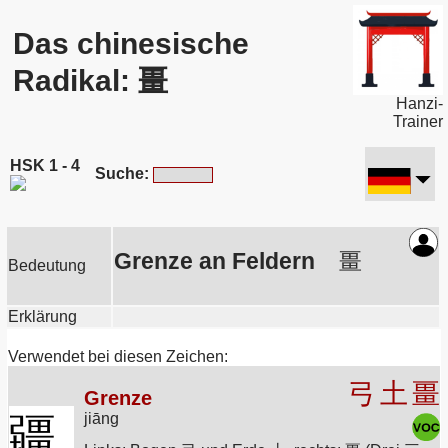
Das chinesische
Radikal: 畺
Hanzi-
Trainer
HSK 1 - 4
Suche:
Grenze an Feldern
畺
Bedeutung
Erklärung
Verwendet bei diesen Zeichen:
弓
土
畺
Grenze
jiāng
疆