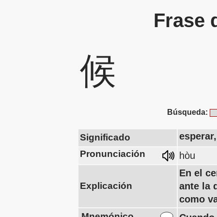
Frase 
候
Búsqueda:
esperar,
Significado
Pronunciación
hòu
En el c
Explicación
ante la
como var
Mnemónico