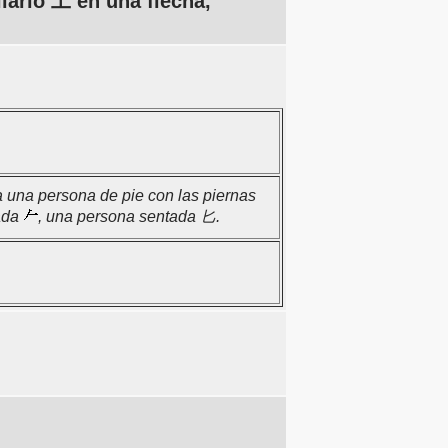
larlo 工 en una flecha,
a una persona de pie con las piernas
bada
, una persona sentada 匕.