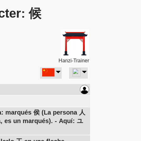
cter: 候
Hanzi-Trainer
cha: marqués 侯 (La persona 人
a, es un marqués). - Aquí: ユ