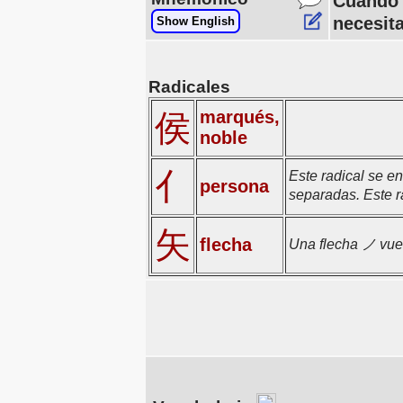
Cuando 
necesit
Show English
Radicales
marqués,
侯
noble
亻
Este radical se e
persona
separadas. Este r
矢
flecha
Una flecha ノ vuel