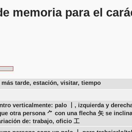
de memoria para el cará
 más tarde, estación, visitar, tiempo
entro verticalmente: palo 丨, izquierda y dere
 que otra persona ⺈ con una flecha 矢 se inclin
iación de: trabajo, oficio 工