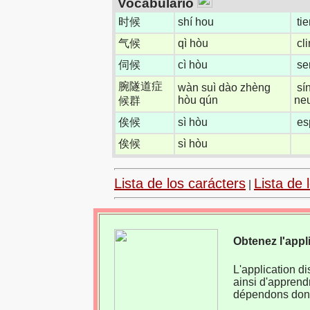
Vocabulario
时候
shí hou
ti
气候
qì hòu
cl
伺候
cì hòu
se
腕隧道症
wàn suì dào zhèng
sí
hòu qún
ne
候群
俟候
sì hòu
es
俟候
sì hòu
Lista de los carácters
Lista de 
|
Obtenez l'appl
L'application d
ainsi d'apprend
dépendons donc