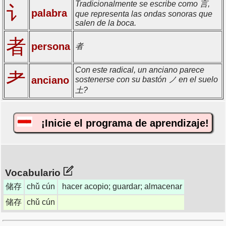
Tradicionalmente se escribe como 言,
讠
palabra
que representa las ondas sonoras que
salen de la boca.
者
persona
者
Con este radical, un anciano parece
耂
anciano
sostenerse con su bastón ノ en el suelo
土?
¡Inicie el programa de aprendizaje!
Vocabulario
储存
chǔ cún
hacer acopio; guardar; almacenar
储存
chǔ cún