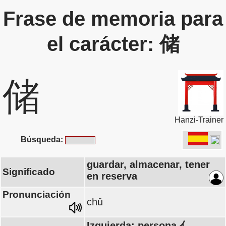
Frase de memoria para
el carácter: 储
储
Hanzi-Trainer
Búsqueda:
guardar, almacenar, tener
Significado
en reserva
Pronunciación
chǔ
Izquierda: persona 亻,