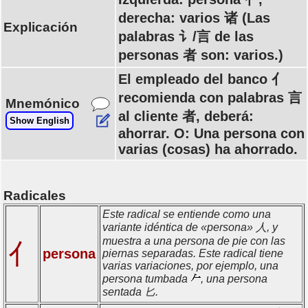
derecha: varios 诸 (Las
Explicación
palabras 讠/言 de las
personas 者 son: varios.)
El empleado del banco 亻
recomienda con palabras 言
Mnemónico
al cliente 者, deberá:
Show English
ahorrar. O: Una persona con
varias (cosas) ha ahorrado.
Radicales
Este radical se entiende como una
variante idéntica de «persona» 人, y
muestra a una persona de pie con las
亻
persona
piernas separadas. Este radical tiene
varias variaciones, por ejemplo, una
persona tumbada
, una persona
sentada 匕.