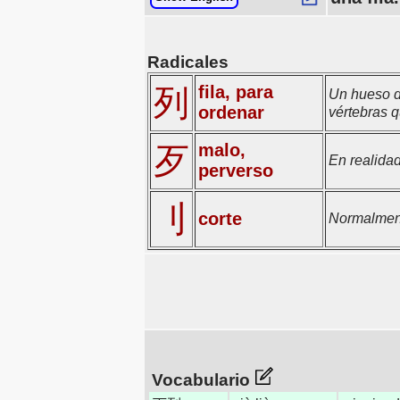
Radicales
fila, para
列
Un hueso d
ordenar
vértebras 
malo,
歹
En realidad
perverso
刂
corte
Normalment
Vocabulario