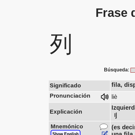
Frase 
列
Búsqueda:
fila, dis
Significado
Pronunciación
liè
Izquier
Explicación
刂
Mnemónico
(es deci
una fila.
Show English