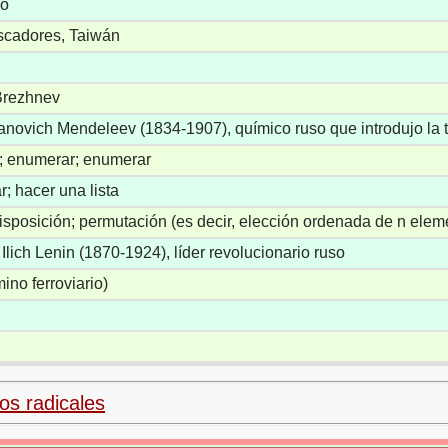
do
scadores, Taiwán
Brezhnev
vanovich Mendeleev (1834-1907), químico ruso que introdujo la 
a; enumerar; enumerar
; hacer una lista
disposición; permutación (es decir, elección ordenada de n ele
 Ilich Lenin (1870-1924), líder revolucionario ruso
mino ferroviario)
los radicales