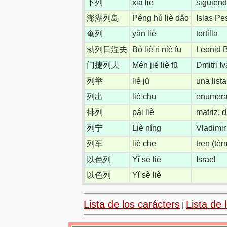
下列
xià liè
siguien
澎湖列岛
Péng hú liè dǎo
Islas Pe
奄列
yǎn liè
tortilla
勃列日涅夫
Bó liè rì niè fū
Leonid 
门捷列夫
Mén jié liè fū
Dmitri I
列举
liè jǔ
una list
列出
liè chū
enumerar
排列
pái liè
matriz; 
列宁
Liè níng
Vladimir
列车
liè chē
tren (tér
以色列
Yǐ sè liè
Israel
以色列
Yǐ sè liè
Lista de los carácters
Lista de 
|