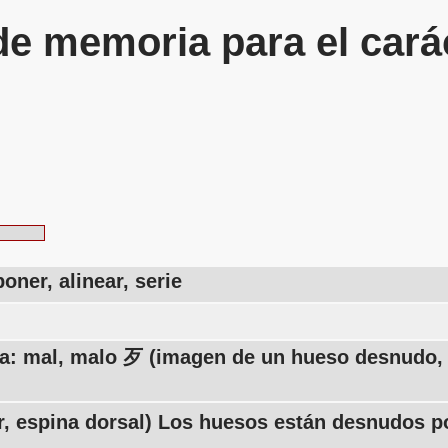
de memoria para el cará
poner, alinear, serie
da: mal, malo 歹 (imagen de un hueso desnudo, v
r, espina dorsal) Los huesos están desnudos po