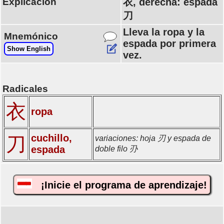
Explicación
衣, derecha: espada
刀
Lleva la ropa y la
Mnemónico
espada por primera
Show English
vez.
Radicales
衣
ropa
cuchillo,
刀
variaciones: hoja 刃 y espada de
espada
doble filo 刅
¡Inicie el programa de aprendizaje!