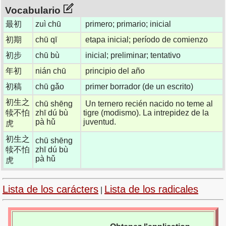
Vocabulario
最初
zuì chū
primero; primario; inicial
初期
chū qī
etapa inicial; período de comienzo
初步
chū bù
inicial; preliminar; tentativo
年初
nián chū
principio del año
初稿
chū gǎo
primer borrador (de un escrito)
初生之
chū shēng
Un ternero recién nacido no teme al
犊不怕
zhī dú bù
tigre (modismo). La intrepidez de la
pà hǔ
juventud.
虎
初生之
chū shēng
犊不怕
zhī dú bù
pà hǔ
虎
Lista de los carácters
Lista de los radicales
|