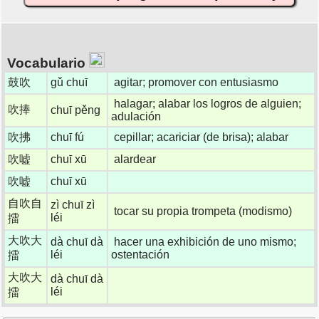
Vocabulario
鼓吹
gǔ chuī
agitar; promover con entusiasmo
halagar; alabar los logros de alguien;
吹捧
chuī pěng
adulación
吹拂
chuī fú
cepillar; acariciar (de brisa); alabar
吹嘘
chuī xū
alardear
吹嘘
chuī xū
自吹自
zì chuī zì
tocar su propia trompeta (modismo)
léi
擂
大吹大
dà chuī dà
hacer una exhibición de uno mismo;
léi
ostentación
擂
大吹大
dà chuī dà
léi
擂