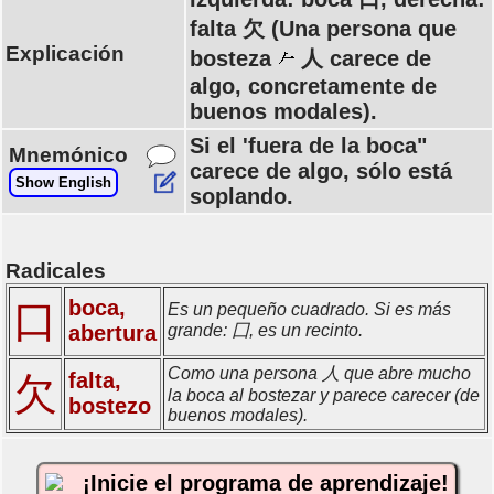
falta 欠 (Una persona que
Explicación
bosteza
人 carece de
algo, concretamente de
buenos modales).
Si el 'fuera de la boca"
Mnemónico
carece de algo, sólo está
Show English
soplando.
Radicales
boca,
口
Es un pequeño cuadrado. Si es más
abertura
grande: 囗, es un recinto.
Como una persona 人 que abre mucho
falta,
欠
la boca al bostezar y parece carecer (de
bostezo
buenos modales).
¡Inicie el programa de aprendizaje!