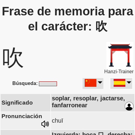
Frase de memoria para
el carácter: 吹
吹
Hanzi-Trainer
Búsqueda:
soplar, resoplar, jactarse,
Significado
fanfarronear
Pronunciación
chuī
Izquierda: boca 口, derecha: