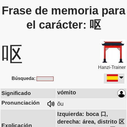
Frase de memoria para
el carácter: 呕
呕
Hanzi-Trainer
Búsqueda:
vómito
Significado
Pronunciación
ǒu
Izquierda: boca 口,
derecha: área, distrito 区
Explicación