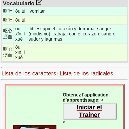
Vocabulario
呕吐
ǒu tù
vomitar
呕吐
ǒu tù
ǒu
lit. escupir el corazón y derramar sangre
呕心
xīn lì
(modismo); trabajar con el corazón; sangre,
沥血
xuè
sudor y lágrimas
ǒu
呕心
xīn lì
沥血
xuè
Lista de los carácters
Lista de los radicales
|
Obtenez l'application
d'apprentissage:
<
Iniciar el
Trainer
>