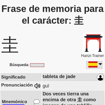
Frase de memoria para
el carácter: 圭
圭
Hanzi-Trainer
Búsqueda:
tableta de jade
Significado
Pronunciación
guī
Dos veces tierra una
encima de otra 圭 como
Mnemónico