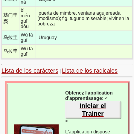
nà
bì
puerta de mimbre, ventana agujereada
荜门圭
mén
(modismo); fig. tugurio miserable; vivir en la
guī
窦
pobreza
dòu
Wū lā
乌拉圭
Uruguay
guī
Wū lā
乌拉圭
guī
Lista de los carácters
Lista de los radicales
|
Obtenez l'application
d'apprentissage:
<
Iniciar el
Trainer
>
L'application dispose