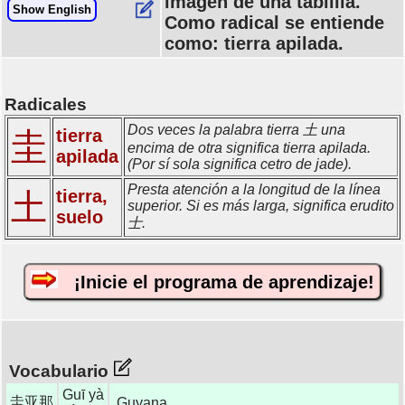
imagen de una tablilla.
Show English
Como radical se entiende
como: tierra apilada.
Radicales
Dos veces la palabra tierra 土 una
tierra
圭
encima de otra significa tierra apilada.
apilada
(Por sí sola significa cetro de jade).
Presta atención a la longitud de la línea
tierra,
土
superior. Si es más larga, significa erudito
suelo
士.
¡Inicie el programa de aprendizaje!
Vocabulario
Guī yà
圭亚那
Guyana