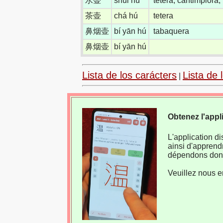
水壶
shuǐ hú
tetera; cantimplora;
茶壶
chá hú
tetera
鼻烟壶
bí yān hú
tabaquera
鼻烟壶
bí yān hú
Lista de los carácters
Lista de 
|
Obtenez l'appl
L'application d
ainsi d'apprend
dépendons donc
Veuillez nous e