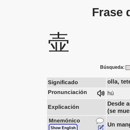
Frase 
壶
Búsqueda:
olla, te
Significado
Pronunciación
hú
Desde a
Explicación
(se mue
Mnemónico
Un mango
Show English