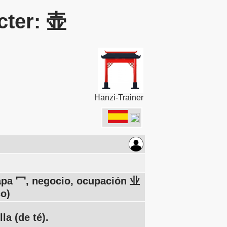
cter: 壶
Hanzi-Trainer
tapa 冖, negocio, ocupación 业
co)
la (de té).