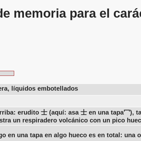
de memoria para el cará
tera, líquidos embotellados
rriba: erudito 士 (aquí: asa 士 en una tapa冖), 
stra un respiradero volcánico con un pico hue
 en una tapa en algo hueco es en total: una ol