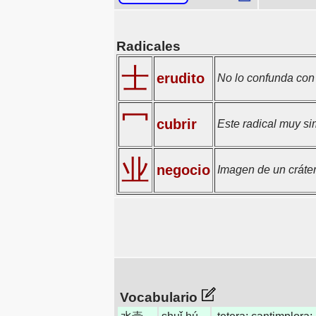
Radicales
士
erudito
No lo confunda con 
冖
cubrir
Este radical muy si
业
negocio
Imagen de un cráte
Vocabulario