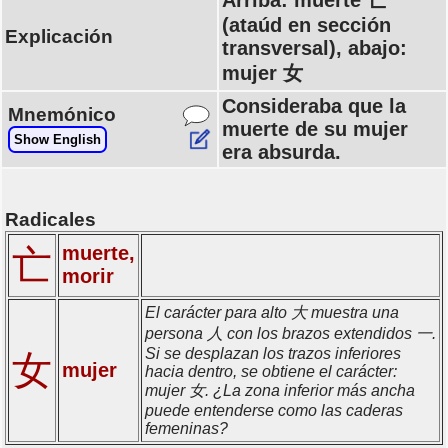
Arriba: muerte 亡
(ataúd en sección
Explicación
transversal), abajo:
mujer 女
Consideraba que la
Mnemónico
muerte de su mujer
Show English
era absurda.
Radicales
muerte,
亡
morir
El carácter para alto 大 muestra una
persona 人 con los brazos extendidos 一.
Si se desplazan los trazos inferiores
女
mujer
hacia dentro, se obtiene el carácter:
mujer 女. ¿La zona inferior más ancha
puede entenderse como las caderas
femeninas?