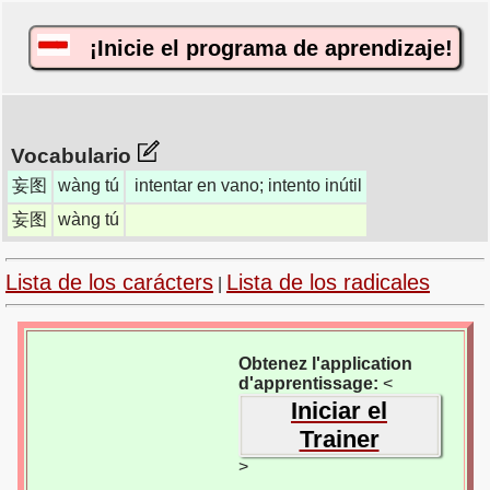
¡Inicie el programa de aprendizaje!
Vocabulario
妄图
wàng tú
intentar en vano; intento inútil
妄图
wàng tú
Lista de los carácters
Lista de los radicales
|
Obtenez l'application
d'apprentissage:
<
Iniciar el
Trainer
>