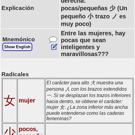
derecha:
Explicación
pocas/pequeñas 少 (Un
pequeño 小 trazo ノ es
muy poco)
Entre las mujeres, hay
Mnemónico
pocas que sean
inteligentes y
Show English
maravillosas???
Radicales
El carácter para alto 大 muestra una
persona 人 con los brazos extendidos
一. Si se desplazan los trazos inferiores
女
mujer
hacia dentro, se obtiene el carácter:
mujer 女. ¿La zona inferior más ancha
puede entenderse como las caderas
femeninas?
pocos,
少