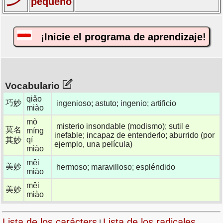
pequeño
¡Inicie el programa de aprendizaje!
Vocabulario
qiǎo
巧妙
ingenioso; astuto; ingenio; artificio
miào
mò
misterio insondable (modismo); sutil e
莫名
míng
inefable; incapaz de entenderlo; aburrido (por
qí
其妙
ejemplo, una película)
miào
měi
美妙
hermoso; maravilloso; espléndido
miào
měi
美妙
miào
Lista de los carácters
Lista de los radicales
|