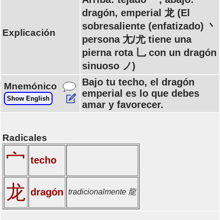
dragón, emperial 龙 (El
sobresaliente (enfatizado) 丶
Explicación
persona 尢/尤 tiene una
pierna rota 乚 con un dragón
sinuoso ノ)
Bajo tu techo, el dragón
Mnemónico
emperial es lo que debes
Show English
amar y favorecer.
Radicales
宀
techo
龙
dragón
tradicionalmente 龍