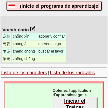
¡Inicie el programa de aprendizaje!
Vocabulario
宠信
chǒng xìn
adorar y confiar
宠爱
chǒng ài
querer a algn.
争宠
zhēng chǒng
buscar el favor
争宠
zhēng chǒng
Lista de los carácters
Lista de los radicales
|
Obtenez l'application
d'apprentissage:
<
Iniciar el
Trainer