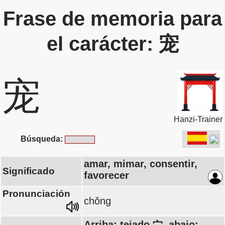
Frase de memoria para
el carácter: 宠
宠
Hanzi-Trainer
Búsqueda:
amar, mimar, consentir,
Significado
favorecer
Pronunciación
chǒng
Arriba: tejado 宀, abajo: