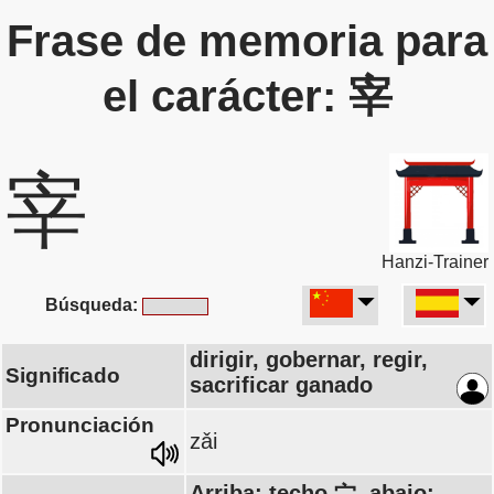
Frase de memoria para
el carácter: 宰
宰
Hanzi-Trainer
Búsqueda:
dirigir, gobernar, regir,
Significado
sacrificar ganado
Pronunciación
zǎi
Arriba: techo 宀, abajo: