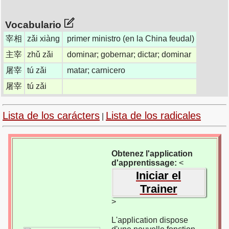
Vocabulario
宰相
zǎi xiàng
primer ministro (en la China feudal)
主宰
zhǔ zǎi
dominar; gobernar; dictar; dominar
屠宰
tú zǎi
matar; carnicero
屠宰
tú zǎi
Lista de los carácters
Lista de los radicales
|
Obtenez l'application
d'apprentissage:
<
Iniciar el
Trainer
>
L'application dispose