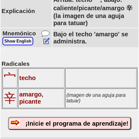
caliente/picante/amargo 辛
Explicación
(la imagen de una aguja
para tatuar)
Mnemónico
Bajo el techo 'amargo' se
administra.
Show English
Radicales
宀
techo
amargo,
辛
(imagen de una aguja para
picante
tatuar)
¡Inicie el programa de aprendizaje!