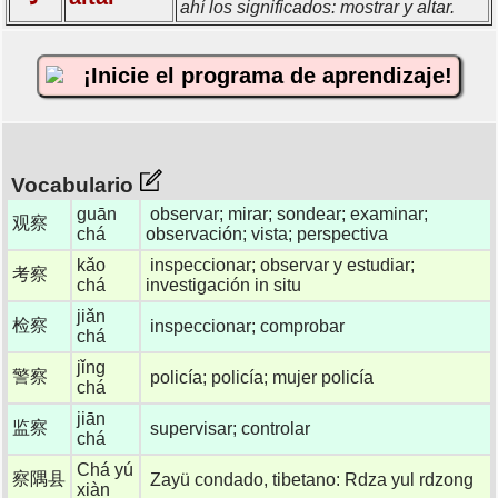
ahí los significados: mostrar y altar.
¡Inicie el programa de aprendizaje!
Vocabulario
guān
observar; mirar; sondear; examinar;
观察
chá
observación; vista; perspectiva
kǎo
inspeccionar; observar y estudiar;
考察
chá
investigación in situ
jiǎn
检察
inspeccionar; comprobar
chá
jǐng
警察
policía; policía; mujer policía
chá
jiān
监察
supervisar; controlar
chá
Chá yú
察隅县
Zayü condado, tibetano: Rdza yul rdzong
xiàn