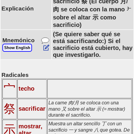
sacrificio 祭 (El cuerpo 月/
Explicación
肉 se coloca con la mano
sobre el altar 示 como
sacrificio)
(Se quiere saber qué se
Mnemónico
está sacrificando:) Si el
sacrificio está cubierto, hay
Show English
que investigarlo.
Radicales
宀
techo
La carne 肉/月 se coloca con una
祭
sacrificar
mano 又 sobre el altar 示 (= mostrar)
durante el sacrificio.
Muestra un altar sencillo 丁 con un
示
mostrar,
sacrificio 一 y sangre 八 que gotea. De
altar