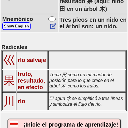
resultado 果 (aquí: nido
田 en un árbol 木)
Mnemónico
Tres picos en un nido en
el árbol son: un nido.
Show English
Radicales
巛
río salvaje
fruto,
Toma 田 como un marcador de
果
resultado,
posición para lo que crece en el
árbol 木, como los frutos.
en efecto
川
El agua 水 se simplificó a tres líneas
río
y simboliza el flujo del río.
¡Inicie el programa de aprendizaje!