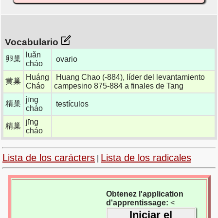
Vocabulario
luǎn
卵巢
ovario
cháo
Huáng
Huang Chao (-884), líder del levantamiento
黄巢
Cháo
campesino 875-884 a finales de Tang
jīng
精巢
testículos
cháo
jīng
精巢
cháo
Lista de los carácters
Lista de los radicales
|
Obtenez l'application
d'apprentissage:
<
Iniciar el