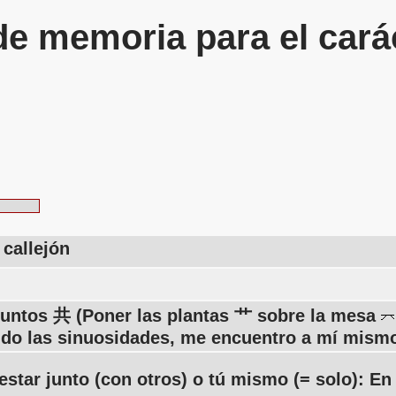
de memoria para el cará
 callejón
 juntos 共 (Poner las plantas 艹 sobre la mesa
ndo las sinuosidades, me encuentro a mí mismo
star junto (con otros) o tú mismo (= solo): En 