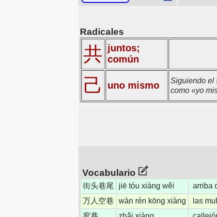
Radicales
juntos;
共
común
己
Siguiendo el
uno mismo
como «yo mi
Vocabulario
街头巷尾
jiē tóu xiàng wěi
arriba 
万人空巷
wàn rén kōng xiàng
las mul
窄巷
zhǎi xiàng
callejó