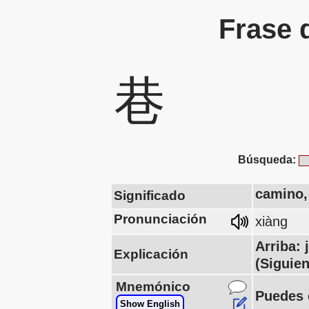
Frase 
巷
Búsqueda:
camino,
Significado
Pronunciación
xiàng
Arriba:
Explicación
(Siguie
Mnemónico
Puedes e
Show English