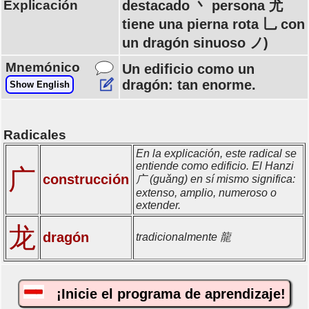
Explicación
destacado 丶 persona 尤
tiene una pierna rota 乚 con
un dragón sinuoso ノ)
Mnemónico
Un edificio como un
dragón: tan enorme.
Show English
Radicales
En la explicación, este radical se
entiende como edificio. El Hanzi
广
construcción
广 (guǎng) en sí mismo significa:
extenso, amplio, numeroso o
extender.
龙
dragón
tradicionalmente 龍
¡Inicie el programa de aprendizaje!