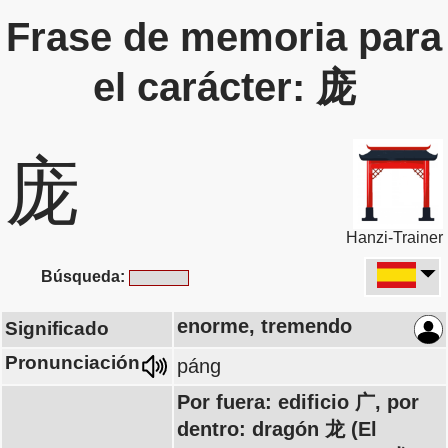
Frase de memoria para
el carácter: 庞
庞
Hanzi-Trainer
Búsqueda:
enorme, tremendo
Significado
Pronunciación
páng
Por fuera: edificio 广, por
dentro: dragón 龙 (El