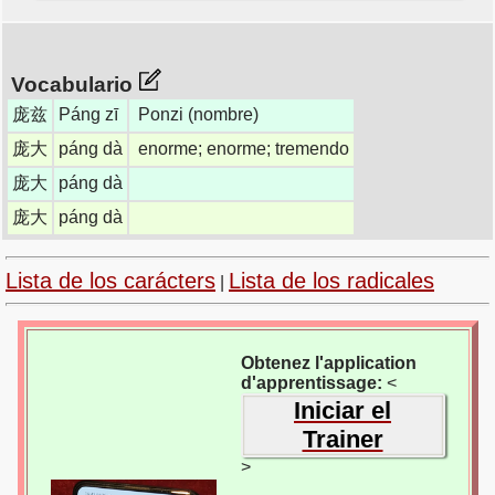
Vocabulario
庞兹
Páng zī
Ponzi (nombre)
庞大
páng dà
enorme; enorme; tremendo
庞大
páng dà
庞大
páng dà
Lista de los carácters
Lista de los radicales
|
Obtenez l'application
d'apprentissage:
<
Iniciar el
Trainer
>