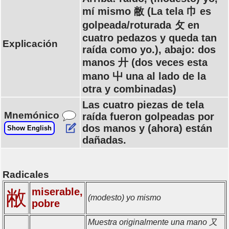
mí mismo 敝 (La tela 巾 es
golpeada/roturada 攵 en
cuatro pedazos y queda tan
Explicación
raída como yo.), abajo: dos
manos 廾 (dos veces esta
mano 屮 una al lado de la
otra y combinadas)
Las cuatro piezas de tela
Mnemónico
raída fueron golpeadas por
dos manos y (ahora) están
Show English
dañadas.
Radicales
miserable,
敝
(modesto) yo mismo
pobre
Muestra originalmente una mano 又