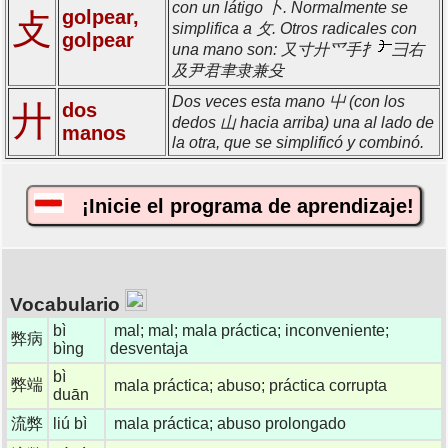
con un látigo 卜. Normalmente se
golpear,
攴
simplifica a 攵. Otros radicales con
golpear
una mano son: 又寸廾爫手扌
彐右
及尹君聿隶兼殳
Dos veces esta mano 屮 (con los
廾
dos
dedos 山 hacia arriba) una al lado de
manos
la otra, que se simplificó y combinó.
¡Inicie el programa de aprendizaje!
Vocabulario
bì
mal; mal; mala práctica; inconveniente;
弊病
bìng
desventaja
bì
弊端
mala práctica; abuso; práctica corrupta
duān
流弊
liú bì
mala práctica; abuso prolongado