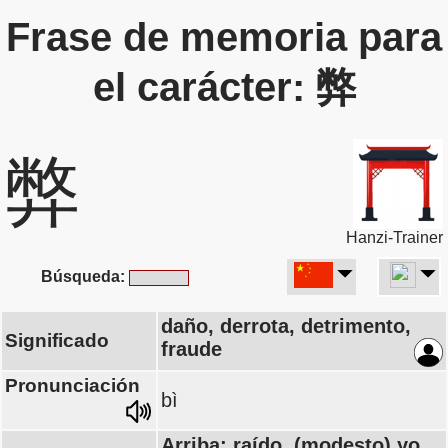
Frase de memoria para
el carácter: 弊
弊
Hanzi-Trainer
Búsqueda:
daño, derrota, detrimento,
Significado
fraude
Pronunciación
bì
Arriba: raído, (modesto) yo,