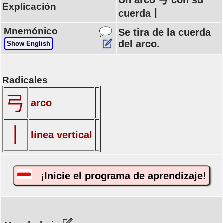
Un arco 弓 con su
Explicación
cuerda丨
Mnemónico
Se tira de la cuerda
del arco.
Show English
Radicales
弓
arco
丨
línea vertical
¡Inicie el programa de aprendizaje!