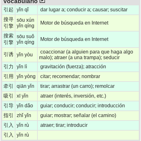
Vocabulario
引起
yǐn qǐ
dar lugar a; conducir a; causar; suscitar
搜寻
sōu xún
Motor de búsqueda en Internet
yǐn qíng
引擎
搜索
sōu suǒ
Motor de búsqueda en Internet
yǐn qíng
引擎
coaccionar (a alguien para que haga algo
引诱
yǐn yòu
malo); atraer (a una trampa); seducir
引力
yǐn lì
gravitación (fuerza); atracción
引用
yǐn yòng
citar; recomendar; nombrar
牵引
qiān yǐn
tirar; arrastrar (un carro); remolcar
吸引
xī yǐn
atraer (interés, inversión, etc.)
引导
yǐn dǎo
guiar; conducir; conducir; introducción
指引
zhǐ yǐn
guiar; mostrar; señalar (el camino)
引入
yǐn rù
atraer; tirar; introducir
引入
yǐn rù